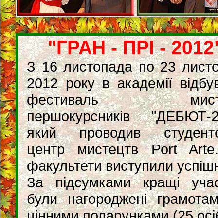
"ГРАН - ПРІ - 2012
З 16 листопада по 23 лист
2012 року в академії відбу
фестиваль мисте
першокурсників "ДЕБЮТ-2
який проводив студентс
центр мистецтв Port Arte
факультети виступили успіш
За підсумками кращі уча
були нагороджені грамота
цінними подарунками (25 осі