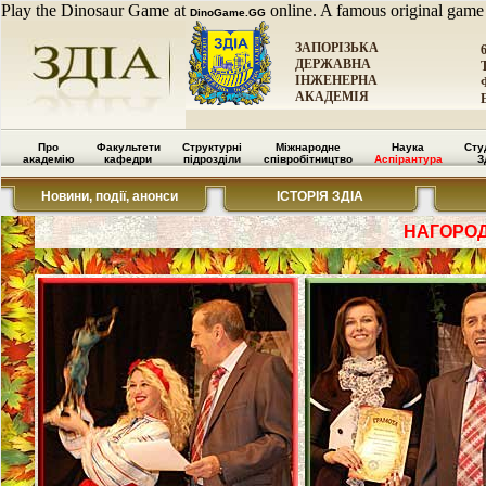
Play the Dinosaur Game at
online. A famous original game
DinoGame.GG
ЗАПОРІЗЬКА
ДЕРЖАВНА
ІНЖЕНЕРНА
АКАДЕМІЯ
Про
Факультети
Структурні
Міжнародне
Наука
Сту
академію
кафедри
підрозділи
співробітництво
Аспірантура
З
Новини, події, анонси
ІСТОРІЯ ЗДІА
НАГОРОД