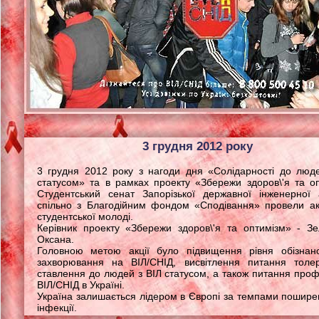
3 грудня 2012 року
3 грудня 2012 року з нагоди дня «Солідарності до люд
статусом» та в рамках проекту «Збережи здоров\'я та о
Студентський сенат Запорізької державної інженерної 
спільно з Благодійним фондом «Сподівання» провели а
студентської молоді.
Керівник проекту «Збережи здоров\'я та оптимізм» - З
Оксана.
Головною метою акції було підвищення рівня обізнано
захворювання на ВІЛ/СНІД, висвітлення питання толер
ставлення до людей з ВІЛ статусом, а також питання проф
ВІЛ/СНІД в Україні.
Україна залишається лідером в Європі за темпами пошире
інфекції.