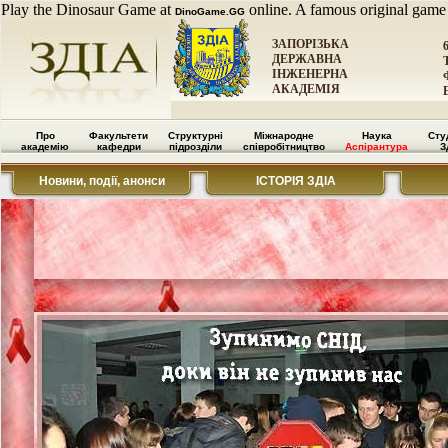
Play the Dinosaur Game at
online. A famous original game
DinoGame.GG
ЗАПОРІЗЬКА
ДЕРЖАВНА
ІНЖЕНЕРНА
АКАДЕМІЯ
Про
Факультети
Структурні
Міжнародне
Наука
Сту
академію
кафедри
підрозділи
співробітництво
Аспірантура
З
Новини, події, анонси
ІСТОРІЯ ЗДІА