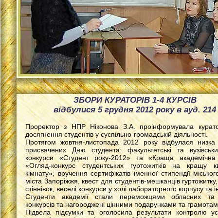
ЗБОРИ КУРАТОРІВ 1-4 КУРСІВ
відбулися 5 грудня 2012 року в ауд. 214
Проректор з НПР Ніконова З.А. проінформувала курато
досягнення студентів у суспільно-громадській діяльності.
Протягом жовтня-листопада 2012 року відбулася низка 
присвячених Дню студента: факультетські та вузівськ
конкурси «Студент року-2012» та «Краща академічна 
«Огляд-конкурс студентських гуртожитків на кращу кв
кімнату», вручення сертифікатів іменної стипендії міськог
міста Запоріжжя, квест для студентів-мешканців гуртожитку,
стіннівок, веселі конкурси у холі лабораторного корпусу та і
Студенти академії стали переможцями обласних та 
конкурсів та нагороджені цінними подарунками та грамотам
Підвела підсумки та оголосила результати контролю ус