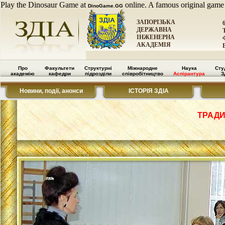
Play the Dinosaur Game at
online. A famous original game
DinoGame.GG
ЗАПОРІЗЬКА
ДЕРЖАВНА
ІНЖЕНЕРНА
АКАДЕМІЯ
Про
Факультети
Структурні
Міжнародне
Наука
Сту
академію
кафедри
підрозділи
співробітництво
Аспірантура
З
Новини, події, анонси
ІСТОРІЯ ЗДІА
ТРАДИ