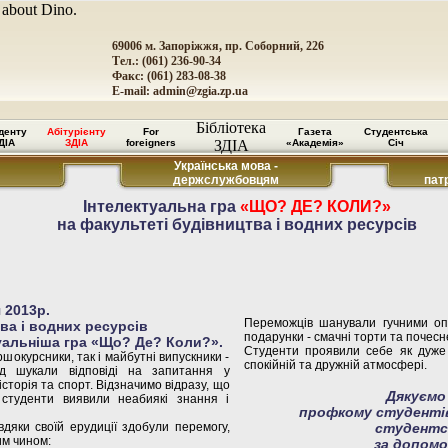
 about Dino.
69006 м. Запоріжжя, пр. Соборний, 226
Тел.: (061) 236-90-34
Факс: (061) 283-08-38
E-mail:
admin@zgia.zp.ua
Бібліотека
денту
Абітурієнту
For
Газета
Студентська
ДІА
ЗДІА
foreigners
ЗДІА
«Академія»
Січ
Українська мова -
держслужбовцям
пат
Інтелектуальна гра
«ЩО? ДЕ? КОЛИ?»
на факультеті будівництва і водних ресурсів
 2013р.
Переможців шанували гучними оп
ва і водних ресурсів
подарунки - смачні торти та почесн
уальніша гра «Що? Де? Коли?».
Студенти проявили себе як дуже 
окурсники, так і майбутні випускники -
спокійній та дружній атмосфері.
анд шукали відповіді на запитання у
історія та спорт. Відзначимо відразу, що
Дякуємо
студенти виявили неабиякі знання і
профкому студентів
дяки своїй ерудиції здобули перемогу,
студентс
им чином:
за допомо