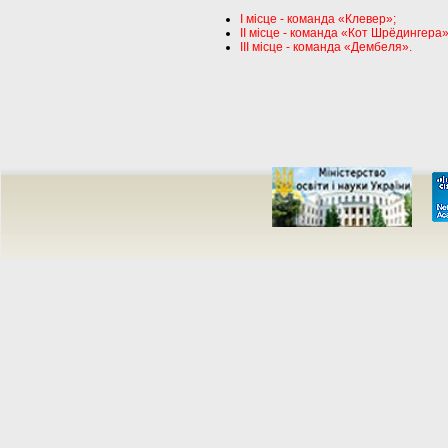
I місце - команда «Клевер»;
II місце - команда «Кот Шрёдингера»
III місце - команда «Дембеля».