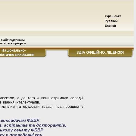
Українська
Русский
English
Сайт підтримки
освітніх програм
Національно-
ЗДІА ОФІЦІЙНО. ЛІЦЕНЗІЯ
ріотичне виховання
лесками, а до того ж вони отримали солодкі
е звання інтелектуалів.
кмітливі та ерудовані гравці. Гра пройшла у
 викладачам ФБВР,
, аспірантів та докторантів,
ькому сенату ФБВР
гу у проведенні гри.