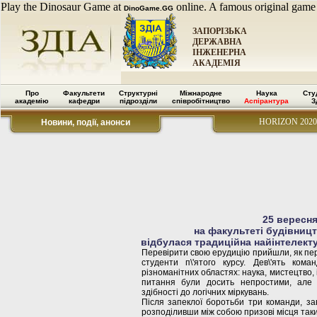
Play the Dinosaur Game at
online. A famous original game
DinoGame.GG
ЗАПОРІЗЬКА
ДЕРЖАВНА
ІНЖЕНЕРНА
АКАДЕМІЯ
Про
Факультети
Структурні
Міжнародне
Наука
Сту
академію
кафедри
підрозділи
співробітництво
Аспірантура
З
HORIZON 2020
Новини, події, анонси
25 вересня
на факультеті будівницт
відбулася традиційна найінтелект
Перевірити свою ерудицію прийшли, як перш
студенти п\'ятого курсу. Дев\'ять ком
різноманітних областях: наука, мистецтво, 
питання були досить непростими, але 
здібності до логічних міркувань.
Після запеклої боротьби три команди, зав
розподіливши між собою призові місця так