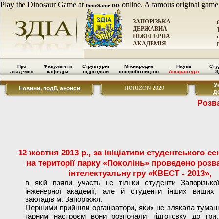
Play the Dinosaur Game at
online. A famous original game
DinoGame.GG
ЗАПОРІЗЬКА
ДЕРЖАВНА
ІНЖЕНЕРНА
АКАДЕМІЯ
Про
Факультети
Структурні
Міжнародне
Наука
Сту
академію
кафедри
підрозділи
співробітництво
Аспірантура
З
У
HORIZON 2020
Новини, події, анонси
д
Розв
12 жовтня 2013 р., за ініціативи студентського с
на території парку «Поколінь» проведено розв
інтелектуальну гру «КВЕСТ - 2013»,
в якій взяли участь не тільки студенти Запорізько
інженерної академії, але й студенти інших вищих 
закладів м. Запоріжжя.
Першими прийшли організатори, яких не злякала туманн
гарним настроєм вони розпочали підготовку до гри