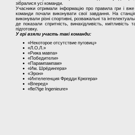
зібралися усі команди.
Учасники отримали інформацію про правила гри і вже 
команди почали виконувати свої завдання. На станці
виконували різні спортивні, розважальні та інтелектуаль
де показали спритність, винахідливість, кмітливість т
підготовку.
У грі взяли участь такі команди:
«Некоторое отсутствие пуговиц»
«Л.О.Л.»
«Рижа мавпа»
«Победители»
«Парампампам»
«Им. Шрёдингера»
«Эрон»
«Интелегенция Фредди Крюгера»
«Вперед»
«flei?ige Ingenieure»