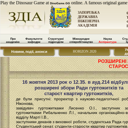
Play the Dinosaur Game at
online. A famous original game
DinoGame.GG
ЗАПОРІЗЬКА
ДЕРЖАВНА
ІНЖЕНЕРНА
АКАДЕМІЯ
Про
Факультети
Структурні
Міжнародне
Наука
Сту
академію
кафедри
підрозділи
співробітництво
Аспірантура
З
У
HORIZON 2020
Новини, події, анонси
д
РОЗШИРЕНІ 
СТАРОС
16 жовтня 2013 рок о 12.35. в ауд.214 відбу
розширені збори Ради гуртожитків та
старост квартир гуртожитків,
де були присутні: проректор з науково-педагогічної роб
Ніконова,
завідувач гуртожитками Лисенко О.І., заступник за
гуртожитками Рибальченко Л.І., начальник організаційно-
відділу Марті І.В.,
заступники деканів з виховної роботи, студентська Рада гур
Студентський сенат, студенти-старости квартир гуртожитків