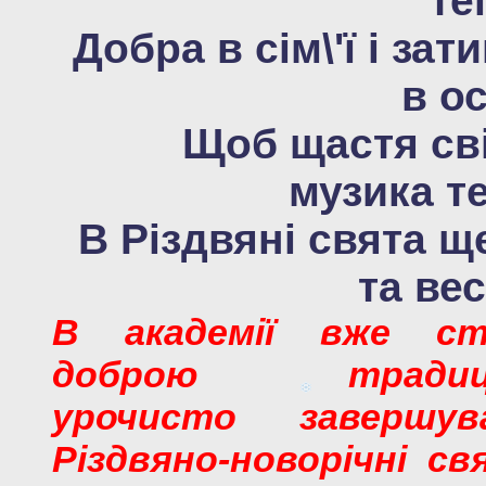
те
Добра в сім\'ї і зат
в ос
Щоб щастя св
музика т
В Різдвяні свята щ
та вес
В академії вже ст
доброю традиц
урочисто завершув
Різдвяно-новорічні св