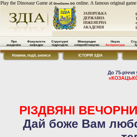
Play the Dinosaur Game at
online. A famous original game
DinoGame.GG
ЗАПОРІЗЬКА
ДЕРЖАВНА
ІНЖЕНЕРНА
АКАДЕМІЯ
Про
Факультети
Структурні
Міжнародне
Наука
Сту
академію
кафедри
підрозділи
співробітництво
Аспірантура
З
Новини, події, анонси
ІСТОРІЯ ЗДІА
До 75-річчя
«КОЗАЦЬК
РІЗДВЯНІ ВЕЧОРНИ
Дай боже Вам любо