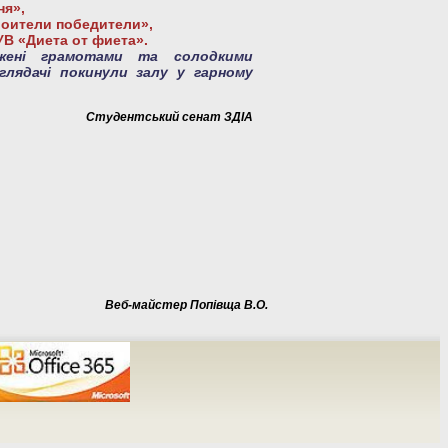
ня»,
роители победители»,
УВ «Диета от фиета».
джені грамотами та солодкими
глядачі покинули залу у гарному
Студентський сенат ЗДІА
Веб-майстер Попівща В.О.