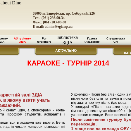
 about Dino.
69006 м. Запоріжжя, пр. Соборний, 226
Тел.: (061) 236-90-34
Факс: (061) 283-08-38
E-mail:
admin@zgia.zp.ua
Бібліотека
денту
Абітурієнту
For
Газета
Студентська
ДІА
ЗДІА
foreigners
ЗДІА
«Академія»
Січ
АКТУАЛЬНО
пат
КАРАОКЕ - ТУРНІР 2014
паркетній залі ЗДІА
У конкурсі «Пісня без слів» один з
після чого без слів та звуків її п
, в якому взяти учать
відгадати про яку пісню йде мова.
бажаючий.
У конкурсі «Пісня навпаки» оди
ий сенат ЗДІА, а спонсорами - Рола-
кімнати, де виконував пісню 90-х. 
та Профком студентів, аспірантів і
учасникам команди. Вони повинні від
Після закінчення турніру бу
одиться в академії вже вдруге. Вечір
переможців.
 глядачів чекали конкурси, різноманітні
1 місце посіла команда ФЕУ