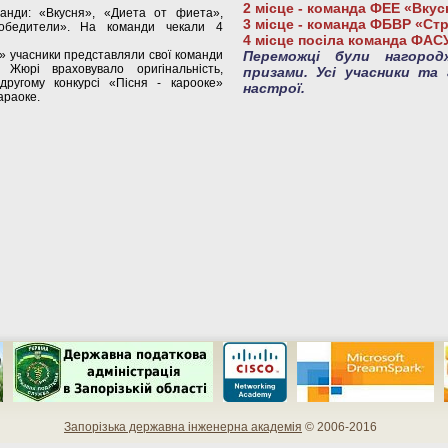
2 місце - команда ФЕЕ «Вкус
манди: «Вкусня», «Диета от фиета»,
3 місце - команда ФБВР «Ст
обедители». На команди чекали 4
4 місце посіла команда ФАС
 учасники представляли свої команди
Переможці були нагоро
 Жюрі враховувало оригінальність,
призами. Усі учасники та 
 другому конкурсі «Пісня - карооке»
настрої.
араоке.
Запорізька державна інженерна академія
© 2006-2016