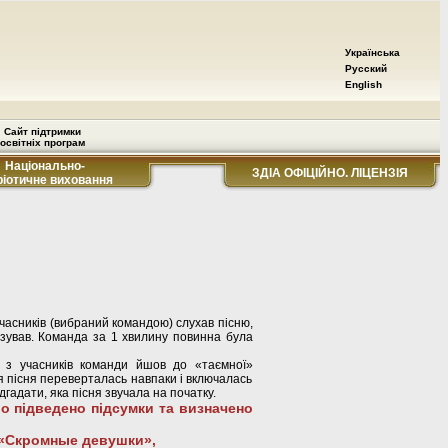
Українська
Русский
English
Сайт підтримки
освітніх програм
Національно-
ЗДІА ОФІЦІЙНО. ЛІЦЕНЗІЯ
ріотичне виховання
 учасників (вибраний командою) слухав пісню,
оказував. Команда за 1 хвилину повинна була
н з учасників команди йшов до «таємної»
Ця пісня переверталась навпаки і включалась
гадати, яка пісня звучала на початку.
ло підведено підсумки та визначено
 «Скромные девушки»,