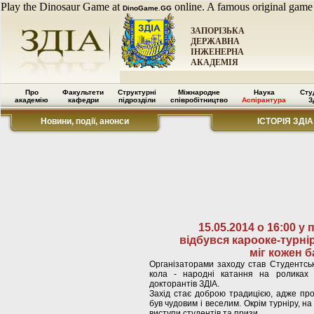
Play the Dinosaur Game at
online. A famous original game
DinoGame.GG
ЗАПОРІЗЬКА
ДЕРЖАВНА
ІНЖЕНЕРНА
АКАДЕМІЯ
Про
Факультети
Структурні
Міжнародне
Наука
Сту
академію
кафедри
підрозділи
співробітництво
Аспірантура
З
Новини, події, анонси
ІСТОРІЯ ЗДІА
15.05.2014 о 16:00 у 
відбувся карооке-турнір
міг кожен 
Організаторами заходу став Студентськ
кола - народні катання на роликах 
докторантів ЗДІА.
Захід стає доброю традицією, адже пров
був чудовим і веселим. Окрім турніру, на
виступи студентів та призи.