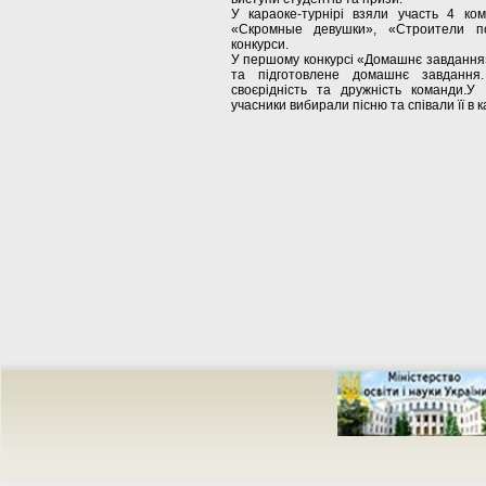
У караоке-турнірі взяли участь 4 ко
«Скромные девушки», «Строители п
конкурси.
У першому конкурсі «Домашнє завдання»
та підготовлене домашнє завдання.
своєрідність та дружність команди.У
учасники вибирали пісню та співали її в к