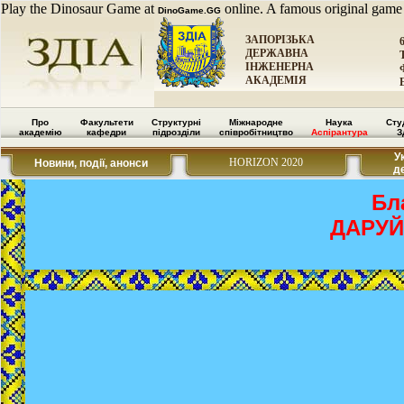
Play the Dinosaur Game at
online. A famous original game
DinoGame.GG
ЗАПОРІЗЬКА
ДЕРЖАВНА
ІНЖЕНЕРНА
АКАДЕМІЯ
Про
Факультети
Структурні
Міжнародне
Наука
Сту
академію
кафедри
підрозділи
співробітництво
Аспірантура
З
У
HORIZON 2020
Новини, події, анонси
д
Бл
ДАРУЙ