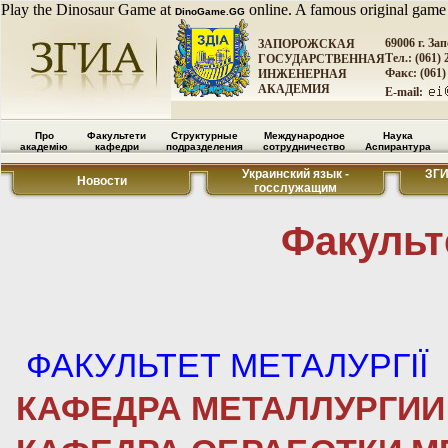
Play the Dinosaur Game at
online. A famous original game
DinoGame.GG
69006 г. За
ЗАПОРОЖСКАЯ
Тел.: (061) 
ГОСУДАРСТВЕННАЯ
Факс: (061)
ИНЖЕНЕРНАЯ
АКАДЕМИЯ
E-mail:
Про
Факультети
Структурные
Международное
Наука
академію
кафедри
подразделения
сотрудничество
Аспирантура
Украинский язык -
ЗГ
Новости
госслужащим
Факульт
ФАКУЛЬТЕТ МЕТАЛУРГІЇ
КАФЕДРА МЕТАЛЛУРГИИ