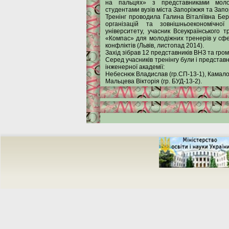
на пальцях» з представниками молод
студентами вузів міста Запоріжжя та Запор
Тренінг проводила Галина Віталіївна Б
організацій та зовнішньоекономічної
університету, учасник Всеукраїнського т
«Компас» для молодіжних тренерів у сфе
конфліктів (Львів, листопад 2014).
Захід зібрав 12 представників ВНЗ та гром
Серед учасників тренінгу були і представ
інженерної академії:
Небеснюк Владислав (гр.СП-13-1), Камало
Мальцева Вікторія (гр. БУД-13-2).