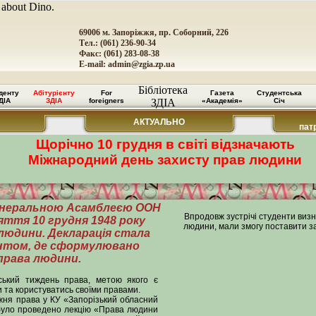
 about Dino.
69006 м. Запоріжжя, пр. Соборний, 226
Тел.: (061) 236-90-34
Факс: (061) 283-08-38
E-mail:
admin@zgia.zp.ua
Бібліотека
денту
Абітурієнту
For
Газета
Студентська
ДІА
ЗДІА
foreigners
ЗДІА
«Академія»
Січ
АКТУАЛЬНО
пат
Щорічно 10 грудня в світі відзначають
Міжнародний день захисту прав людини
Генеральною Асамблеєю ООН
Впродовж зустрічі студенти виз
яття 10 грудня 1948 року
людини, мали змогу поставити з
 людини. Декларація стала
нтом, де сформулювано
права людини.
нський тиждень права, метою якого є
 та користуватись своїми правами.
ижня права у КУ «Запорізький обласний
 було проведено лекцію «Права людини