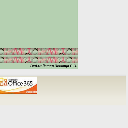
Веб-майстер Попівща В.О.