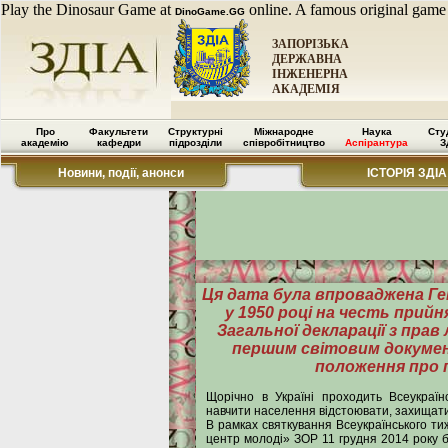
Play the Dinosaur Game at
online. A famous original game
DinoGame.GG
ЗАПОРІЗЬКА
ДЕРЖАВНА
ІНЖЕНЕРНА
АКАДЕМІЯ
Про
Факультети
Структурні
Міжнародне
Наука
Сту
академію
кафедри
підрозділи
співробітництво
Аспірантура
З
Новини, події, анонси
ІСТОРІЯ ЗДІА
Ця дата була впроваджена 
у 1950 році на честь прийн
Загальної декларації з прав
першим світовим докуме
положення про 
Щорічно в Україні проходить Всеукраї
навчити населення відстоювати, захищати
В рамках святкування Всеукраїнського т
центр молоді» ЗОР 11 грудня 2014 року