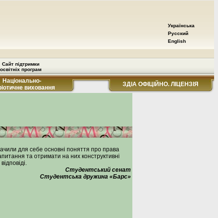
Українська
Русский
English
Сайт підтримки
освітніх програм
Національно-
ЗДІА ОФІЦІЙНО. ЛІЦЕНЗІЯ
ріотичне виховання
начили для себе основні поняття про права
апитання та отримати на них конструктивні
відповіді.
Студентський сенат
Студентська дружина «Барс»