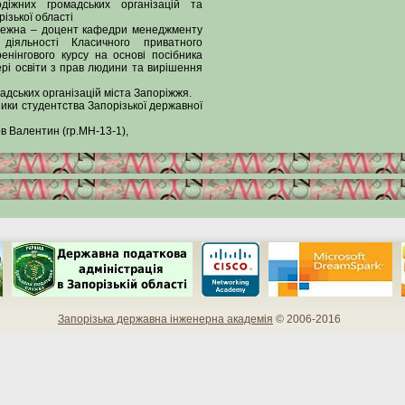
іжних громадських організацій та
ізької області
ережна – доцент кафедри менеджменту
 діяльності Класичного приватного
ренінгового курсу на основі посібника
рі освіти з прав людини та вирішення
адських організацій міста Запоріжжя.
ники студентства Запорізької державної
в Валентин (гр.МН-13-1),
Запорізька державна інженерна академія
© 2006-2016