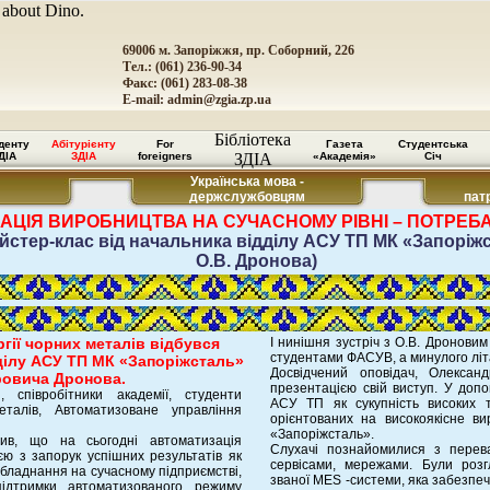
 about Dino.
69006 м. Запоріжжя, пр. Соборний, 226
Тел.: (061) 236-90-34
Факс: (061) 283-08-38
E-mail:
admin@zgia.zp.ua
Бібліотека
денту
Абітурієнту
For
Газета
Студентська
ДІА
ЗДІА
foreigners
ЗДІА
«Академія»
Січ
Українська мова -
держслужбовцям
пат
АЦІЯ ВИРОБНИЦТВА НА СУЧАСНОМУ РІВНІ – ПОТРЕБ
йстер-клас від начальника відділу АСУ ТП МК «Запоріж
О.В. Дронова)
гії чорних металів відбувся
І нинішня зустріч з О.В. Дронови
студентами ФАСУВ, а минулого літ
ділу АСУ ТП МК «Запоріжсталь»
Досвідчений оповідач, Олексан
ровича Дронова.
презентацією свій виступ. У доп
, співробітники академії, студенти
АСУ ТП як сукупність високих те
еталів, Автоматизоване управління
орієнтованих на високоякісне в
«Запоріжсталь».
лив, що на сьогодні автоматизація
Слухачі познайомилися з перев
єю з запорук успішних результатів як
сервісами, мережами. Були розг
 обладнання на сучасному підприємстві,
званої MES -системи, яка забезпеч
ідтримки автоматизованого режиму