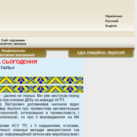
Українська
Русский
English
Сайт підтримки
освітніх програм
Національно-
ЗДІА ОФІЦІЙНО. ЛІЦЕНЗІЯ
ріотичне виховання
А СЬОГОДЕННЯ
сталь»
м – далеко не перша. Він уже виступав перед
а був головою ДЕКу на кафедрі АУТП.
др Вікторович доповнював наочною відео
овіді йшлося про промислову автоматизацію
хнологій, інтегрованих в промисловість і
иробництво, та про її впровадження на МК
агами АСУ ТП, з її завданнями, етапами,
лянуті локальні випадки використання так
ує інформаційний зв'язок між виробництвом і