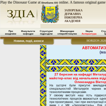
Play the Dinosaur Game at
online. A famous original game
DinoGame.GG
ЗАПОРІЗЬКА
ДЕРЖАВНА
ІНЖЕНЕРНА
АКАДЕМІЯ
Про
Факультети
Структурні
Міжнародне
Наука
Сту
академію
кафедри
підрозділи
співробітництво
Аспірантура
З
HORIZON 2020
Новини, події, анонси
АВТОМАТИЗ
(ма
27 березня на кафедрі Металур
майстер-клас від начальника від
Олександра Вікто
На зустрічі були присутні викладачі
спеціальностей Металургія чорних м
технологічними процесами.
У своєму виступі наш гість підкрес
технологічних процесів вважається одні
при проектуванні, так і при експлуатації
яким і є МК «Запоріжсталь». Для п