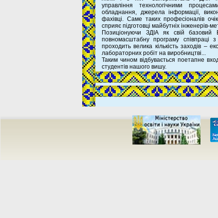
управління технологічними процесам
обладнання, джерела інформації, викон
фахівці. Саме таких професіоналів очі
сприяє підготовці майбутніх інженерів-мет
Позиціонуючи ЗДІА як свій базовий 
повномасштабну програму співпраці з
проходить велика кількість заходів – екс
лабораторних робіт на виробництві...
Таким чином відбувається поетапне вхо
студентів нашого вишу.