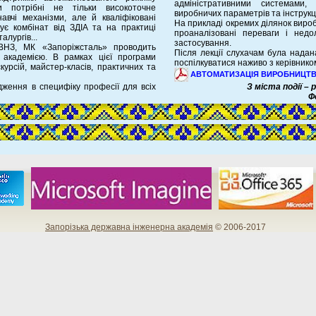
адміністративними системами
и потрібні не тільки високоточне
виробничих параметрів та інструкц
авчі механізми, але й кваліфіковані
На прикладі окремих ділянок виро
кує комбінат від ЗДІА та на практиці
проаналізовані переваги і недол
алургів...
застосування.
ВНЗ, МК «Запоріжсталь» проводить
Після лекції слухачам була надан
 академією. В рамках цієї програми
поспілкуватися наживо з керівнико
курсій, майстер-класів, практичних та
АВТОМАТИЗАЦІЯ ВИРОБНИЦТ
дження в специфіку професії для всіх
З міста події –
Ф
Запорізька державна інженерна академія
© 2006-2017