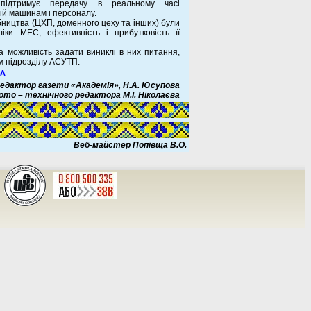
, підтримує передачу в реальному часі
ій машинам і персоналу.
бництва (ЦХП, доменного цеху та інших) були
іки МЕС, ефективність і прибутковість її
а можливість задати виниклі в них питання,
м підрозділу АСУТП.
ВА
 редактор газети «Академія», Н.А. Юсупова
ото – технічного редактора М.І. Ніколаєва
Веб-майстер Попівща В.О.