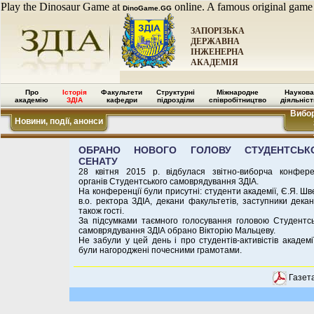
Play the Dinosaur Game at
online. A famous original game
DinoGame.GG
ЗАПОРІЗЬКА
ДЕРЖАВНА
ІНЖЕНЕРНА
АКАДЕМІЯ
Про
Історія
Факультети
Структурні
Міжнародне
Наукова
академію
ЗДІА
кафедри
підрозділи
співробітництво
діяльніст
Вибор
Новини, події, анонси
ОБРАНО НОВОГО ГОЛОВУ СТУДЕНТСЬК
СЕНАТУ
28 квітня 2015 р. відбулася звітно-виборча конфере
органів Студентського самоврядування ЗДІА.
На конференції були присутні: студенти академії, Є.Я. Шв
в.о. ректора ЗДІА, декани факультетів, заступники декан
також гості.
За підсумками таємного голосування головою Студентсь
самоврядування ЗДІА обрано Вікторію Мальцеву.
Не забули у цей день і про студентів-активістів академії
були нагороджені почесними грамотами.
Газета