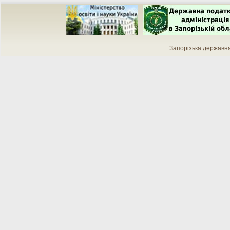
Запорiзька державн