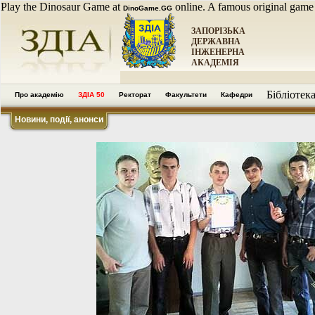
Play the Dinosaur Game at
online. A famous original game
DinoGame.GG
ЗАПОРІЗЬКА
ДЕРЖАВНА
ІНЖЕНЕРНА
АКАДЕМІЯ
Бібліотек
Про академію
ЗДІА 50
Ректорат
Факультети
Кафедри
Новини, події, анонси