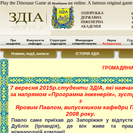
Play the Dinosaur Game at
online. A famous original game
DinoGame.GG
ЗАПОРІЗЬКА
ДЕРЖАВНА
ІНЖЕНЕРНА
АКАДЕМІЯ
Про
Факультети
Структурні
Міжнародне
Наука
Сту
академію
кафедри
підрозділи
співробітництво
Аспірантура
З
Новини, події, анонси
ІСТОРІЯ ЗДІА
ГРОМАДЯНИ
7 вересня 2015p.студенти ЗДІА, які навч
за напрямом «Програмна інженерія», зуст
з
Яровим Павлом, випускником кафедри 
2008 року.
Павло саме приїхав до Запоріжжя у відпустк
Дублін (Ірландія), де він живе та пр
міжнародній компанії