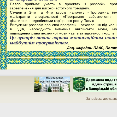
Павло приймає участь в проектах з розробки прог
забезпечення для високочастотного трейдінгу.
Студенти 2-го та 4-го курсів напряму «Програмна інж
магістранти спеціальності «Програмне забезпечення 
цікавилися подробицями кар’єрного росту Павла.
Випускник розповів про свої професійні захоплення під час 
в ЗДІА, необхідність вивчення англійської мови, мож
підвищення рівня іноземної мови навіть за відсутності коштів.
Ця зустріч стала гарним мотиваційним пош
майбутнім програмістам.
Доц. кафедри ПЗАС, Поляк
Запорізька державн