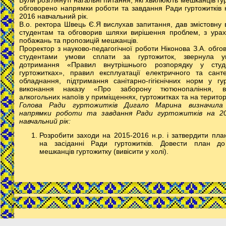
Були розглянуті нагальні питання, які хвилюють мешканців гу
обговорено напрямки роботи та завдання Ради гуртожитків 
2016 навчальний рік.
В.о. ректора Швець Є.Я вислухав запитання, дав змістовну в
студентам та обговорив шляхи вирішення проблем, з ура
побажань та пропозицій мешканців.
Проректор з науково-педагогічної роботи Ніконова З.А. обго
студентами умови сплати за гуртожиток, звернула у
дотримання «Правил внутрішнього розпорядку у студе
гуртожитках», правил експлуатації електричного та санте
обладнання, підтримання санітарно-гігієнічних норм у гур
виконання наказу «Про заборону тютюнопаління, в
алкогольних напоїв у приміщеннях, гуртожитках та на територі
Голова Ради гуртожитків Дигало Марина визначила 
напрямки роботи та завдання Ради гуртожитків на 20
навчальний рік:
Розробити заходи на 2015-2016 н.р. і затвердити пла
на засіданні Ради гуртожитків. Довести план до
мешканців гуртожитку (вивісити у холі).