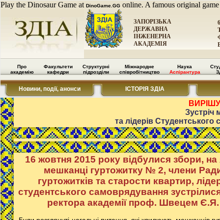
Play the Dinosaur Game at
online. A famous original game
DinoGame.GG
ЗАПОРІЗЬКА
ДЕРЖАВНА
ІНЖЕНЕРНА
АКАДЕМІЯ
Про
Факультети
Структурні
Міжнародне
Наука
Сту
академію
кафедри
підрозділи
співробітництво
Аспірантура
З
Новини, події, анонси
ІСТОРІЯ ЗДІА
ВИРІШ
Зустріч 
та лідерів Студентського 
16 жовтня 2015 року відбулися збори, на
мешканці гуртожитку № 2, члени Рад
гуртожитків та старости квартир, ліде
студентського самоврядування зустрілися 
ректора академії проф. Швецем Є.Я.