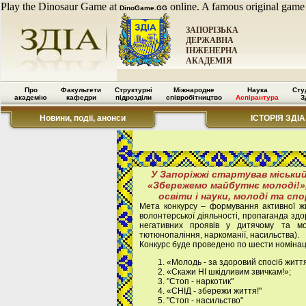
Play the Dinosaur Game at
online. A famous original game
DinoGame.GG
ЗАПОРІЗЬКА
ДЕРЖАВНА
ІНЖЕНЕРНА
АКАДЕМІЯ
Про
Факультети
Структурні
Міжнародне
Наука
Сту
академію
кафедри
підрозділи
співробітництво
Аспірантура
З
Новини, події, анонси
ІСТОРІЯ ЗДІА
У Запоріжжі стартував міський
«Збережемо майбутнє молоді!»
освіти і науки, молоді та сп
Мета конкурсу – формування активної жи
волонтерської діяльності, пропаганда зд
негативних проявів у дитячому та мол
тютюнопаління, наркоманії, насильства).
Конкурс буде проведено по шести номінац
«Молодь - за здоровий спосіб житт
«Скажи НІ шкідливим звичкам!»;
"Стоп - наркотик"
«СНІД - збережи життя!"
"Стоп - насильство"