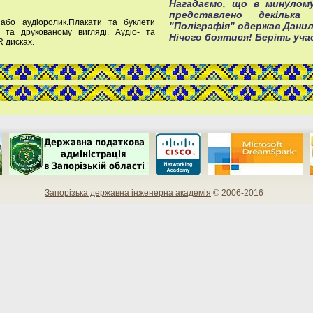
Нагадаємо, що в минулому
представлено декілька
 або аудіоролик.Плакати та буклети
"Поліграфія" одержав Данил
та друкованому вигляді. Аудіо- та
Нічого боятися! Беріть уча
R дисках.
Запорізька державна інженерна академія
© 2006-2016