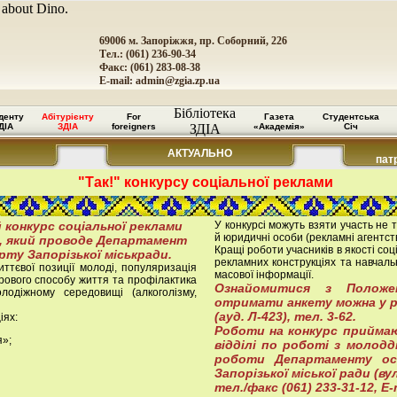
 about Dino.
69006 м. Запоріжжя, пр. Соборний, 226
Тел.: (061) 236-90-34
Факс: (061) 283-08-38
E-mail:
admin@zgia.zp.ua
Бібліотека
денту
Абітурієнту
For
Газета
Студентська
ДІА
ЗДІА
foreigners
ЗДІА
«Академія»
Січ
АКТУАЛЬНО
пат
"Так!" конкурсу соціальної реклами
 конкурс соціальної реклами
У конкурсі можуть взяти участь не т
й юридичні особи (рекламні агентства,
, який проводе Департамент
Кращі роботи учасників в якості со
орту Запорізької міськради.
рекламних конструкціях та навчаль
ттєвої позиції молоді, популяризація
масової інформації.
орового способу життя та профілактика
Ознайомитися з Положен
одіжному середовищі (алкоголізму,
отримати анкету можна у ре
(ауд. Л-423), тел. 3-62.
іях:
Роботи на конкурс приймаю
я»;
відділі по роботі з молодд
роботи Департаменту ос
Запорізької міської ради (ву
тел./факс (061) 233-31-12, E-