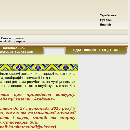
Українська
Русский
English
Сайт підтримки
освітніх програм
Національно-
ЗДІА ОФІЦІЙНО. ЛІЦЕНЗІЯ
ріотичне виховання
ільки окремі автори чи авторські колективи, а
 поліграфічні компанії і т. д.).
ціальної реклами розмістять на муніципальних
них закладах, а також опублікують в засобах
ням про проведення конкурсу,
дакції газети «Академія»
ться до 27 листопада 2015 року у
ю, сім'єю та позашкільної виховної
віти і науки, молоді та спорту
л. Сталеварів, 30а,
mail:
komitetmolodi@ukr.net
).