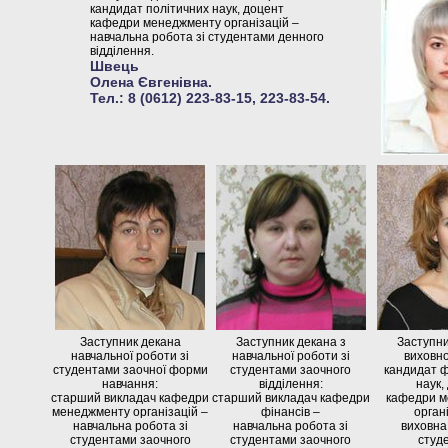
кандидат політичних наук, доцент
кафедри менеджменту організацій –
навчальна робота зі студентами денного
відділення.
Швець
Олена Євгенівна.
Тел.: 8 (0612) 223-83-15, 223-83-54.
Заступник декана
Заступник декана з
Заступни
навчальної роботи зі
навчальної роботи зі
виховно
студентами заочної форми
студентами заочного
кандидат 
навчання:
відділення:
наук,
старший викладач кафедри
старший викладач кафедри
кафедри 
менеджменту організацій –
фінансів –
орган
навчальна робота зі
навчальна робота зі
виховна
студентами заочного
студентами заочного
студ