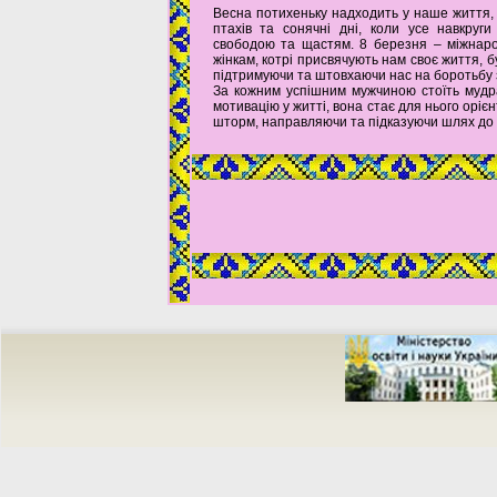
Весна потихеньку надходить у наше життя, 
птахів та сонячні дні, коли усе навкруг
свободою та щастям. 8 березня – міжнар
жінкам, котрі присвячують нам своє життя, б
підтримуючи та штовхаючи нас на боротьбу з
За кожним успішним мужчиною стоїть мудр
мотивацію у житті, вона стає для нього оріє
шторм, направляючи та підказуючи шлях до у