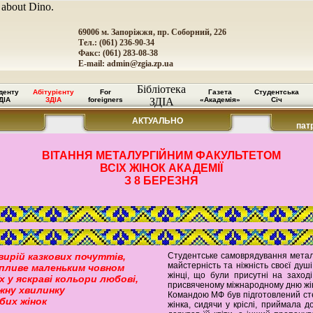
 about Dino.
69006 м. Запоріжжя, пр. Соборний, 226
Тел.: (061) 236-90-34
Факс: (061) 283-08-38
E-mail:
admin@zgia.zp.ua
Бібліотека
денту
Абітурієнту
For
Газета
Студентська
ДІА
ЗДІА
foreigners
ЗДІА
«Академія»
Січ
АКТУАЛЬНО
пат
ВІТАННЯ МЕТАЛУРГІЙНИМ ФАКУЛЬТЕТОМ
ВСІХ ЖІНОК АКАДЕМІЇ
З 8 БЕРЕЗНЯ
вирій казкових почуттів,
Студентське самоврядування метал
майстерність та ніжність своєї душ
 пливе маленьким човном
жінці, що були присутні на заход
їх у яскраві кольори любові,
присвяченому міжнародному дню жін
ожну хвилинку
Командою МФ був підготовлений сте
бих жінок
жінка, сидячи у кріслі, приймала д