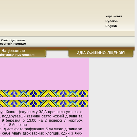
Українська
Русский
English
Сайт підтримки
освітніх програм
Національно-
ЗДІА ОФІЦІЙНО. ЛІЦЕНЗІЯ
ріотичне виховання
ургійного факультету ЗДІА проявила усю свою
і, подарувавши казкове свято кожній дівчині та
і 9 березня о 13.00 на 2 поверсі л корпусу,
ок – 8 березня.
нд для фотографування біля якого дівчина чи
о себе увагу двох гарних хлопців, один з яких