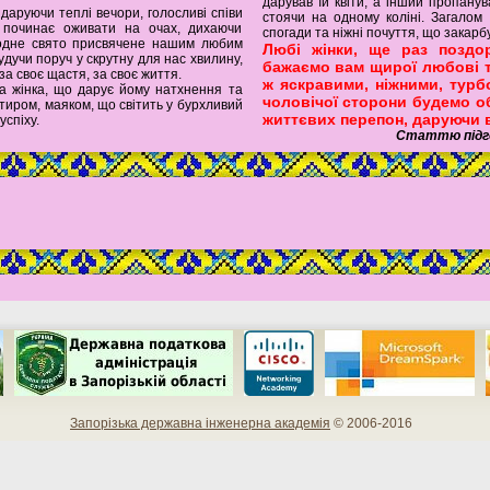
дарував їй квіти, а інший пропанув
даруючи теплі вечори, голосливі співи
стоячи на одному коліні. Загалом
и починає оживати на очах, дихаючи
спогади та ніжні почуття, що закарбу
одне свято присвячене нашим любим
Любі жінки, ще раз поздо
удучи поруч у скрутну для нас хвилину,
бажаємо вам щирої любові т
а своє щастя, за своє життя.
ж яскравими, ніжними, турб
а жінка, що дарує йому натхнення та
чоловічої сторони будемо об
нтиром, маяком, що світить у бурхливий
життєвих перепон, даруючи 
спіху.
Статтю підго
Запорізька державна інженерна академія
© 2006-2016