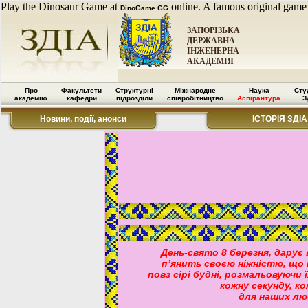
Play the Dinosaur Game at
online. A famous original game
DinoGame.GG
ЗАПОРІЗЬКА
ДЕРЖАВНА
ІНЖЕНЕРНА
АКАДЕМІЯ
Про
Факультети
Структурні
Міжнародне
Наука
Сту
академію
кафедри
підрозділи
співробітництво
Аспірантура
З
Новини, події, анонси
ІСТОРІЯ ЗДІА
День-свято 8 березня, дарує 
п’янить своєю ніжністю, що
повз сірі будні, розмальовуючи 
кожну секунду, к
для наших лю