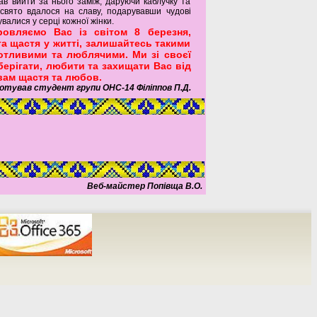
ав вийти за нього заміж, даруючи каблучку та
 свято вдалося на славу, подарувавши чудові
валися у серці кожної жінки.
ровляємо Вас із світом 8 березня,
а щастя у житті, залишайтесь такими
отливими та люблячими. Ми зі своєї
ерігати, любити та захищати Вас від
вам щастя та любов.
тував студент групи ОНС-14 Філіппов П.Д.
Веб-майстер Попівща В.О.