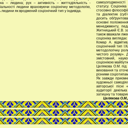
самоузгодженості
на – людина; рух – активність – життєдіяльність -
статусу. Соціонік
ціальності людини враховуючи соціонічну методологію,
стосовно філософії
ь людини як вроджений соціонічний тип у індивіда.
та діалектик (суб’
досить обґрунтова
основні положення
менеджменту, педаг
Житницький Є.В. з
також вважали лжен
соціоніка вигляда
Комар А. відміти
соціонічний тип І.
методологічну рол
чистого розуму». 
змістовний, наук
соціонікою майбутн
Целякова О.М. під
виховання та оточе
різними соціотипам
Як завжди приємн
художньої самодіял
авторської пісні
аудиторії декільк
затишну та товари
Целякова О.М.