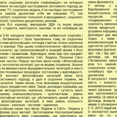
зміни фрагмента.
лати соціоніки; категорія «інформація» на чотирьох
У зв’язку з ц
спекти як наслідок застосування системного підходу до
Відображення за
имо ?"); соціонічна модель А як наслідок застосування
концептуальна за
х законів діалектики («Як ми говоримо ?"); тип
процесом («по
б'єкті; соціонічні технології в менеджменті, соціології,
«подвержения» з
тології, технічних дисциплінах, рекламі…
сукупність змінени
нах В.А. науковці, викладачів ЗДІА та інших вищих
чином, вводиться 
7, студенти, магістранти, школярі та всі небайдужі до
розумінні інформац
Доповідач дає виз
 О.М. нагадала присутнім, чим займається соціоніка і
згідно з яким,
ь Литвиненко І. була присвячена тому, як соціонічна
взаємопереходів м
стеми філософських поглядів з метою чіткого уявлення
здатністю суб’єкта
ої їх корекції. При цьому словосполучення «філософська
враховані дуальна 
результат, що запропонований в науковій формі з його
ідеї, так і від іде
конами і правилами. Відповідно, мова йде про предмет
доповіді, що ма
ерез такі компоненти: Світ, Людина, Пізнання Світу
І.Литвиненко звер
вних частин. Перша частина мала назву «Філософська
всім 3-х законів
у; онтологічні категорії; рух як форма існування. Знання
соціонічних ознак
ю як використання фундаментальних категорій в якості
спокій/рух) при 
пні пізнавальні процедури: постановка у відповідності,
діалектики.
ний контекст філософських категорій може бути
В результаті з'явл
истемного підходу, а далі в соціонічні терміни, які
якість і кількіс
аспектів. Таким чином, стає можливим концептуальне
взаємовизначають
 трьох предметних сфер. Також, доповідач зауважив, що
через ідеальне, 
ве методологічне значення, генезис і сутність якого
має протилежніст
южку: зовнішнє/внутрішнє – ціле/часткове - рівень
динаміці. Ці зміни
лософські категорії, що обслуговують даний рівень, в
Доповідь визвала 
 філософських категорій, в яких рівень спільності
жваве її обговорен
альне - загальне - часткове - одиничне.
С.Л. (КПУ) відмітив
ософська наука про місце Людини в Світі». Людина в
їх експертної оці
 форма руху матерії. Застосовуючи Контрапунктивний
увагу на те, щ
відповідність двох «ланцюжків», що ілюструють це