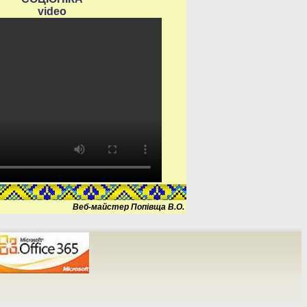
video
Веб-майстер Попівща В.О.