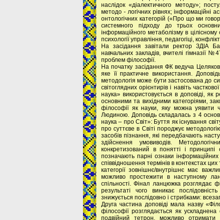
наслідок «діалектичного методу»; посту
методо - логічних рівнях; інформаційні а
онтологічних категорій («Про що ми говор
системного підходу до трьох основни
інформаційного метаболізму в цілісному су
психології управління, педагогіці, конфлік
На засідання завітали ректор ЗДІА Ба
навчальних закладів, вчителі гімназії №4
проблем філософії.
На початку засідання ФК ведуча Целякова
яке її практичне використання. Доповід
методологія може бути застосована до си
світоглядних орієнтирів і навіть частков
наука» використовується в доповіді, як 
основними та вихідними категоріями, за
філософії як науки, яку можна уявити ч
Людиною. Доповідь складалась з 4 осно
наука – про Світ»: Буття як існування світ
про суттєве в Світі породжує методологі
засобів пізнання, які передбачають насту
здійснення умовиводів. Методологіч
конкретизований в понятті і принципі с
позначають парні ознаки інформаційних 
співвідношення термінів в контекстах цих
категорії зовнішнє/внутрішнє має важли
можливо простежити в наступному ланц
спільності. Фінал ланцюжка розглядає фі
результаті чого виникає послідовність
знижується послідовно і стрибками: всезаг
Друга частина доповіді мала назву «Філ
філософії розглядається як ускладнена
подвійний тетрон, можливо отримати 