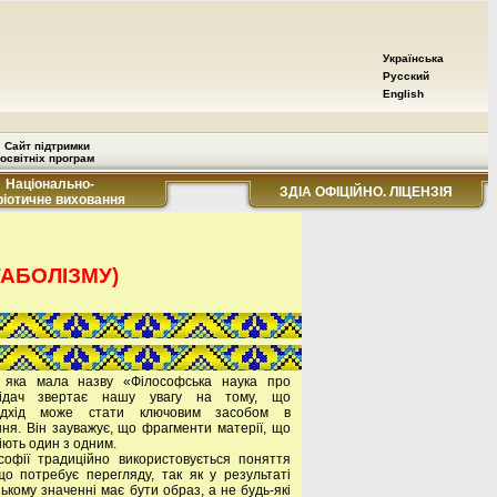
Українська
Русский
English
Сайт підтримки
освітніх програм
Національно-
ЗДІА ОФІЦІЙНО. ЛІЦЕНЗІЯ
ріотичне виховання
ТАБОЛІЗМУ)
, яка мала назву «Філософська наука про
відач звертає нашу увагу на тому, що
підхід може стати ключовим засобом в
ння. Він зауважує, що фрагменти матерії, що
іють один з одним.
софії традиційно використовується поняття
о потребує перегляду, так як у результаті
ькому значенні має бути образ, а не будь-які