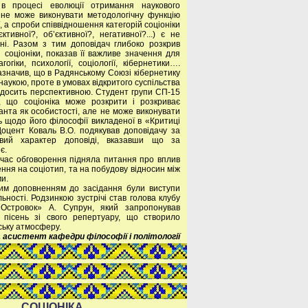
 в процесі еволюції отримання наукового
а не може виконувати методологічну функцію
, а спроби співвідношення категорій соціоніки
єктивної?, об’єктивної?, негативної?...) є не
ні. Разом з тим доповідач глибоко розкрив
 соціоніки, показав її важливе значення для
огіки, психології, соціології, кібернетики….
азначив, що в Радянському Союзі кібернетику
аукою, проте в умовах відкритого суспільства
є досить перспективною. Студент групи СП-15
в, що соціоніка може розкрити і розкриває
Канта як особистості, але не може виконувати
ь щодо його філософії викладеної в «Критиці
Доцент Коваль В.О. подякував доповідачу за
овий характер доповіді, вказавши що за
є.
 час обговорення підняла питання про вплив
ння на соціотип, та на побудову відносин між
и.
им доповненням до засідання були виступи
ьності. Родзинкою зустрічі став голова клубу
 «Островок» А. Супрун, який запропонував
а пісень зі свого репертуару, що створило
ську атмосферу.
, асистент кафедри філософії і політології
СОЦІОНІКА