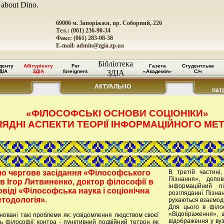
 about Dino.
69006 м. Запоріжжя, пр. Соборний, 226
Тел.: (061) 236-90-34
Факс: (061) 283-08-38
E-mail:
admin@zgia.zp.ua
Бібліотека
денту
Абітурієнту
For
Газета
Студентська
ДІА
ЗДІА
foreigners
ЗДІА
«Академія»
Січ
АКТУАЛЬНО
пат
«ФІЛОСОФСЬКІ ОСНОВИ СОЦІОНІКИ»
ЛЯДНІ АСПЕКТИ ТЕОРІЇ ІНФОРМАЦІЙНОГО МЕ
ло чергове засідання «Філософського
В третій частині
Пізнання», допо
в Ігор Литвиненко, доктор філософії в
інформаційний 
овіді «Філософська наука і соціонічна
розгляданні Пізна
тодологія».
рухаються взаємод
Для цього в філо
«Відображення», щ
новані такі проблеми як: усвідомлення людством своєї
відображення у вуз
ь філософії: контра - пунктивний подвійний тетрон як