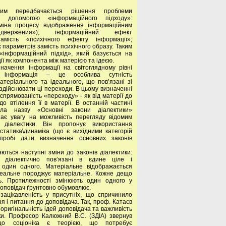
им передбачається рішення проблеми
 допомогою «інформаційного підходу»:
міна процесу відображення інформаційним
двержения»); інформаційний ефект
амість «психічного ефекту інформації»;
х параметрів замість психічного образу. Таким
«інформаційний підхід», який базується на
ії як компонента між матерією та ідеєю.
начення інформації на світоглядному рівні
 інформація – це особлива сутність
атеріального та ідеального, що пов’язані зі
 здійснювати ці переходи. В цьому визначенні
спрямованість «переходу» - як від матерії до
ї до втілення її в матерії. В останній частині
ла назву «Основні закони діалектики»
тає увагу на можливість перегляду відомим
 діалектики. Він пропонує використання
 статика\динаміка (що є вихідними категорій
спробі дати визначення основних законів
яються наступні зміни до законів діалектики:
ть діалектично пов’язані в єдине ціле і
 один одного. Матеріальне відображається
ідеальне породжує матеріальне. Кожне дещо
ь. Протилежності змінюють один одного у
 доповідач ґрунтовно обумовлює.
зацікавленість у присутніх, що спричинило
ня і питання до доповідача. Так, проф. Катаєв
 оригінальність ідей доповідача та важливість
нки. Професор Калюжний В.С. (ЗДІА) звернув
о соціоніка є теорією, що потребує