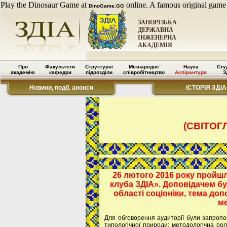
Play the Dinosaur Game at
online. A famous original game
DinoGame.GG
ЗАПОРІЗЬКА
ДЕРЖАВНА
ІНЖЕНЕРНА
АКАДЕМІЯ
Про
Факультети
Структурні
Міжнародне
Наука
Сту
академію
кафедри
підрозділи
співробітництво
Аспірантура
З
Новини, події, анонси
ІСТОРІЯ ЗДІА
(СВІТОГ
26 лютого 2016 року пройш
клуба ЗДІА». Доповідачем бу
області соціоніки, тема доп
ме
Для обговорення аудиторії були запропо
типологічної природи; методологічна рол