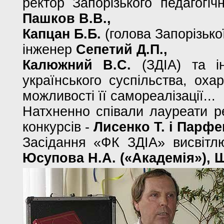
ректор Запорізького педагогіч
Пашков В.В.,
Капцан Б.Б.
(голова Запорізької
інженер
Сепетий Д.П.,
Калюжний В.С.
(ЗДІА) та ін
українського суспільства, оха
можливості її самореалізації...
Натхненно співали лауреати ре
конкурсів -
Лисенко Т. і Парфе
Засідання «ФК ЗДІА» висвітл
Юсупова Н.А. («Академія»), 