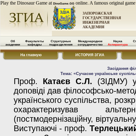
Play the Dinosaur Game at
online. A famous original game
DinoGame.GG
ЗАПОРОЖСКАЯ
ГОСУДАРСТВЕННАЯ
ИНЖЕНЕРНАЯ
АКАДЕМИЯ
Об
Факультеты
Структурные
Международное
Наука
С
академии
кафедры
подразделения
сотрудничество
Аспирантура
На главную
ИСТОРИЯ ЗГИА
Засідання фі
Тема: «Сучасне українське суспіль
Проф.
Катаєв С.Л.
(ЗІДМУ) у 
доповіді дав філософсько-метод
українського суспільства, розкр
охарактеризував альте
(постмодернізаційну, віртуальну, 
Виступаючі - проф.
Терлецький