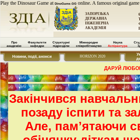
Play the Dinosaur Game at
online. A famous original game
DinoGame.GG
ЗАПОРІЗЬКА
ДЕРЖАВНА
ІНЖЕНЕРНА
АКАДЕМІЯ
Про
Факультети
Структурні
Міжнародне
Наука
Сту
академію
кафедри
підрозділи
співробітництво
Аспірантура
З
У
HORIZON 2020
Новини, події, анонси
д
ДАРУЙ ЛЮБОВ
Закінчився навчальни
позаду іспити та за
Але, пам’ятаючи 
обіцянку діткам ще