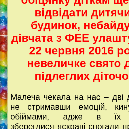
відвідати дитяч
будинок, небайду
дівчата з ФЕЕ улаш
22 червня 2016 р
невеличке свято 
підлеглих діточо
Малеча чекала на нас – дві д
не стримавши емоцій, кин
обіймами, адже в їх п
збереглися яскраві спогади пр