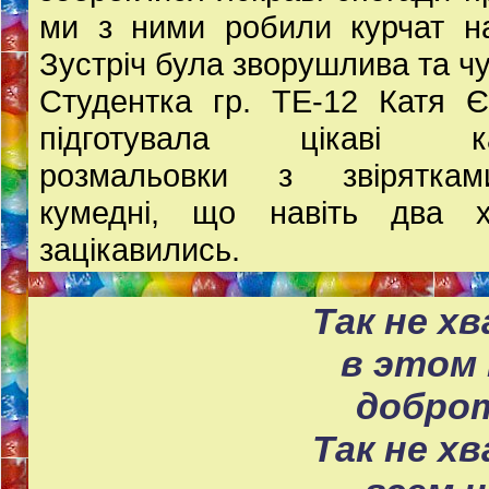
ми з ними робили курчат н
Зустріч була зворушлива та ч
Студентка гр. ТЕ-12 Катя 
підготувала цікаві ка
розмальовки з звіряткам
кумедні, що навіть два х
зацікавились.
Так не х
в этом
доброт
Так не х