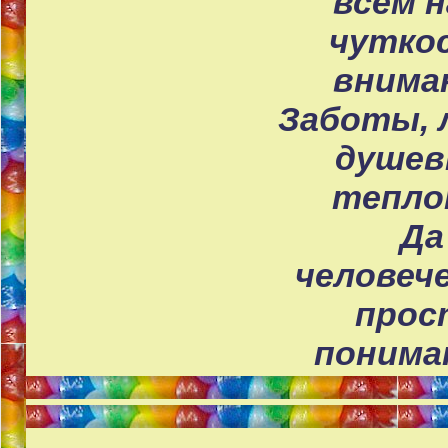
всем н
чутко
внима
Заботы, 
душев
тепло
Да
человеч
прос
пониман