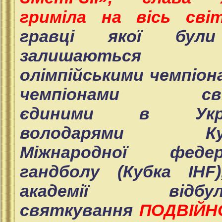
гриміла на вісь світ
гравці якої бул
залишаються
олімпійськими чемпіон
чемпіонами сві
єдиними в Укра
володарями Ку
Міжнародної федера
гандболу (Кубка IHF
академії відбул
святкування
ПОДВІЙН