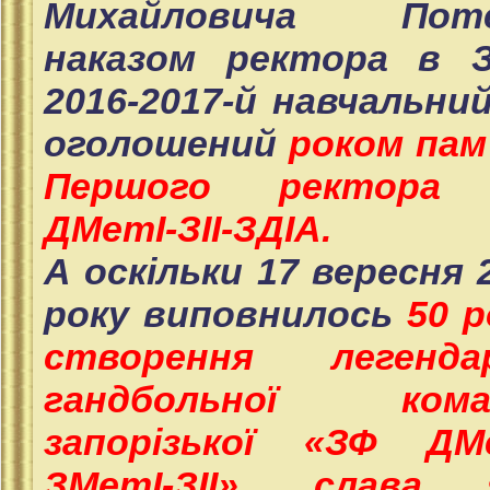
Михайловича Поте
наказом ректора в З
2016-2017-й навчальний
оголошений
роком пам
Першого ректора
ДМетІ-ЗІІ-ЗДІА.
А оскільки 17 вересня 
року виповнилось
50 р
створення легендар
гандбольної кома
запорізької «ЗФ ДМе
ЗМетІ-ЗІІ», слава я