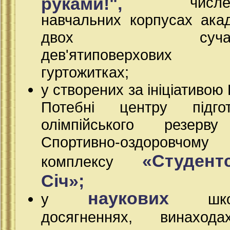
руками!",
числен
навчальних корпусах акад
двох сучасн
дев'ятиповерхових
гуртожитках;
у створених за ініціативою
Потебні центру підгот
олімпійського резерв
Спортивно-оздоровчому
«Студент
комплексу
Січ»;
наукових
у
школ
досягненнях, винаход