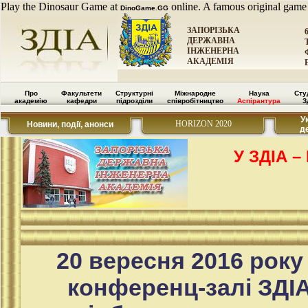
Play the Dinosaur Game at
online. A famous original game
DinoGame.GG
ЗАПОРІЗЬКА
ДЕРЖАВНА
ІНЖЕНЕРНА
АКАДЕМІЯ
Про
Факультети
Структурні
Міжнародне
Наука
Сту
академію
кафедри
підрозділи
співробітництво
Аспірантура
З
У
HORIZON 2020
Новини, події, анонси
д
У ЗДІА 
20 вересня 2016 року
конференц-залі ЗДІ