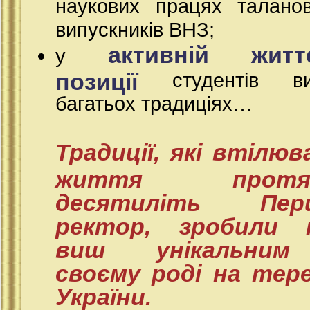
наукових працях таланов
випускників ВНЗ;
активній житт
у
позиції
студентів ви
багатьох традиціях…
Традиції, які втілюв
життя протя
десятиліть Пер
ректор, зробили 
виш унікальни
своєму роді на тер
України.