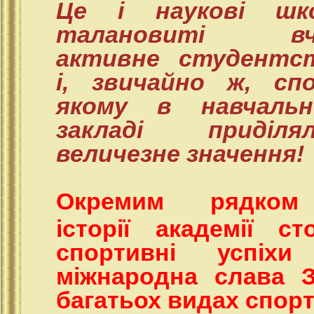
Це і наукові шко
талановиті вче
активне студентст
і, звичайно ж, сп
якому в навчальн
закладі приділял
величезне значення!
Окремим рядко
історії академії ст
спортивні успіхи
міжнародна слава З
багатьох видах спорт