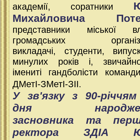
академії, соратники
Михайловича Потеб
представники міської вл
громадських організа
викладачі, студенти, випус
минулих років і, звичайн
імениті гандболісти коман
ДМетІ-ЗМетІ-ЗІІ.
У зв'язку з 90-річчям
дня народжен
засновника та перш
ректора ЗДІА Ю