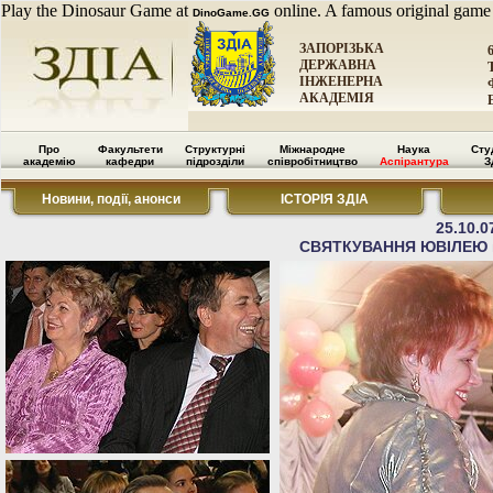
Play the Dinosaur Game at
online. A famous original game
DinoGame.GG
ЗАПОРІЗЬКА
ДЕРЖАВНА
ІНЖЕНЕРНА
АКАДЕМІЯ
Про
Факультети
Структурні
Міжнародне
Наука
Сту
академію
кафедри
підрозділи
співробітництво
Аспірантура
З
Новини, події, анонси
ІСТОРІЯ ЗДІА
25.10.0
СВЯТКУВАННЯ ЮВІЛЕЮ к