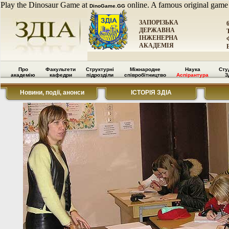
Play the Dinosaur Game at
online. A famous original game
DinoGame.GG
ЗАПОРІЗЬКА
ДЕРЖАВНА
ІНЖЕНЕРНА
АКАДЕМІЯ
Про
Факультети
Структурні
Міжнародне
Наука
Сту
академію
кафедри
підрозділи
співробітництво
Аспірантура
З
Новини, події, анонси
ІСТОРІЯ ЗДІА