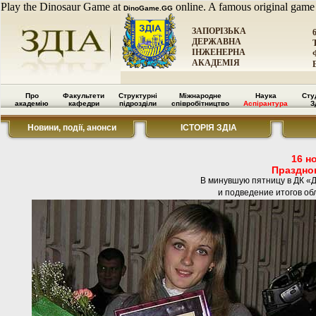
Play the Dinosaur Game at
online. A famous original game
DinoGame.GG
ЗАПОРІЗЬКА
ДЕРЖАВНА
ІНЖЕНЕРНА
АКАДЕМІЯ
Про
Факультети
Структурні
Міжнародне
Наука
Сту
академію
кафедри
підрозділи
співробітництво
Аспірантура
З
Новини, події, анонси
ІСТОРІЯ ЗДІА
16 н
Празднов
В минувшую пятницу в ДК «
и подведение итогов об