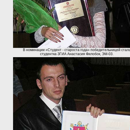
В номинации «Студент - староста года» победительницей стал
студентка ЗГИА Анастасия Филобок, ЭМ-03.