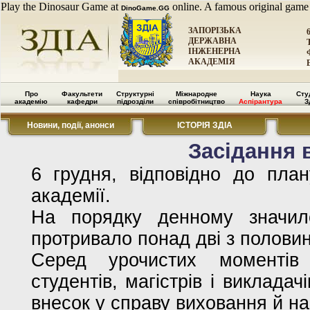
Play the Dinosaur Game at
online. A famous original game
DinoGame.GG
ЗАПОРІЗЬКА
ДЕРЖАВНА
ІНЖЕНЕРНА
АКАДЕМІЯ
Про
Факультети
Структурні
Міжнародне
Наука
Сту
академію
кафедри
підрозділи
співробітництво
Аспірантура
З
Новини, події, анонси
ІСТОРІЯ ЗДІА
Засідання 
6 грудня, відповідно до план
академії.
На порядку денному значил
протривало понад дві з полови
Серед урочистих моментів
студентів, магістрів і виклада
внесок у справу виховання й на