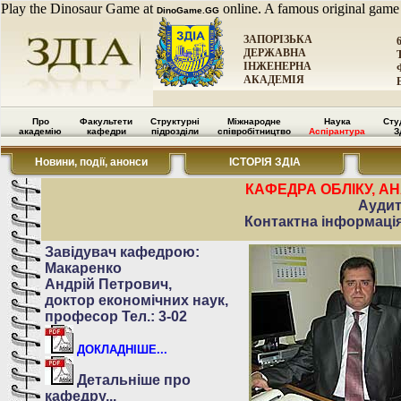
Play the Dinosaur Game at
online. A famous original game
DinoGame.GG
ЗАПОРІЗЬКА
ДЕРЖАВНА
ІНЖЕНЕРНА
АКАДЕМІЯ
Про
Факультети
Структурні
Міжнародне
Наука
Сту
академію
кафедри
підрозділи
співробітництво
Аспірантура
З
Новини, події, анонси
ІСТОРІЯ ЗДІА
КАФЕДРА ОБЛІКУ, АН
Аудито
Контактна інформація: 
Завідувач кафедрою:
Макаренко
Андрій Петрович,
доктор економічних наук,
професор Тел.: 3-02
ДОКЛАДНІШЕ...
Детальніше про
кафедру...