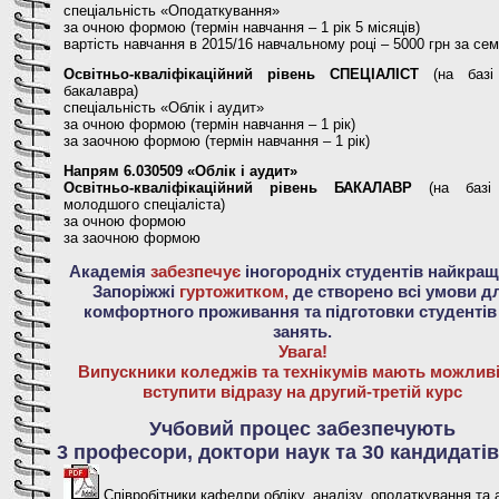
спеціальність «Оподаткування»
за очною формою (термін навчання – 1 рік 5 місяців)
вартість навчання в 2015/16 навчальному році – 5000 грн за се
Освітньо-кваліфікаційний рівень СПЕЦІАЛІСТ
(на базі 
бакалавра)
спеціальність «Облік і аудит»
за очною формою (термін навчання – 1 рік)
за заочною формою (термін навчання – 1 рік)
Напрям 6.030509 «Облік і аудит»
Освітньо-кваліфікаційний рівень БАКАЛАВР
(на базі 
молодшого спеціаліста)
за очною формою
за заочною формою
Академія
забезпечує
іногородніх студентів найкра
Запоріжжі
гуртожитком,
де створено всі умови д
комфортного проживання та підготовки студентів
занять.
Увага!
Випускники коледжів та технікумів мають можлив
вступити відразу на другий-третій курс
Учбовий процес забезпечують
3 професори, доктори наук та 30 кандидатів
Співробітники кафедри обліку, аналізу, оподаткування та 