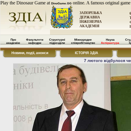
Play the Dinosaur Game at
online. A famous original game
DinoGame.GG
ЗАПОРІЗЬКА
ДЕРЖАВНА
ІНЖЕНЕРНА
АКАДЕМІЯ
Про
Факультети
Структурні
Міжнародне
Наука
Сту
академію
кафедри
підрозділи
співробітництво
Аспірантура
З
Новини, події, анонси
ІСТОРІЯ ЗДІА
7 лютого відбулося че