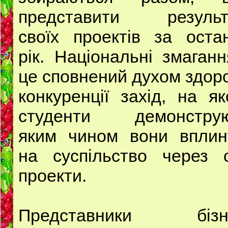
представити результ
своїх проектів за оста
рік. Національні змаган
це сповнений духом здор
конкуренції захід, на я
студенти демонструю
яким чином вони вплин
на суспільство через с
проекти.
Представники бізн