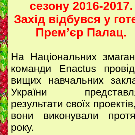
сезону 2016-2017.
Захід відбувся у гот
Прем’єр Палац.
На Національних змаган
команди Enactus провід
вищих навчальних закла
України представл
результати своїх проектів,
вони виконували протя
року.