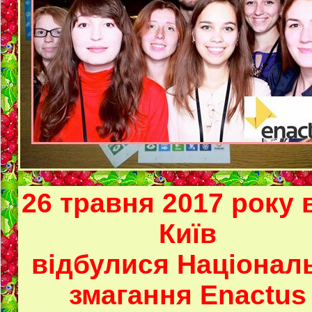
26 травня 2017 року в
Київ
відбулися Націонал
змагання Enactus