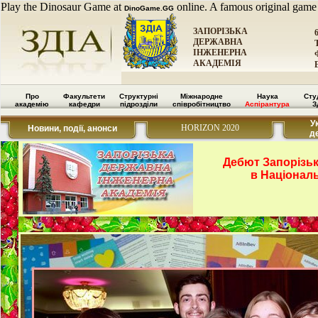
Play the Dinosaur Game at
online. A famous original game
DinoGame.GG
ЗАПОРІЗЬКА
ДЕРЖАВНА
ІНЖЕНЕРНА
АКАДЕМІЯ
Про
Факультети
Структурні
Міжнародне
Наука
Сту
академію
кафедри
підрозділи
співробітництво
Аспірантура
З
У
HORIZON 2020
Новини, події, анонси
д
Дебют Запорізьк
в Націонал