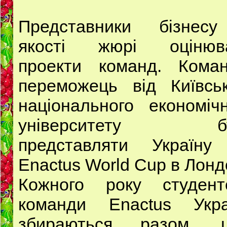
Представники бізнес
якості жюрі оцінюв
проекти команд. Коман
переможець від Київськ
національного економіч
університету бу
представляти Україну
Enactus World Cup в Лонд
Кожного року студентc
команди Enactus Укра
збираються разом, 