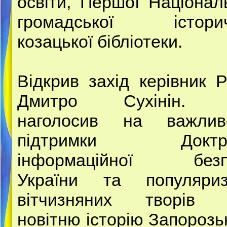
освіти, Першої Націонал
громадської історич
козацької бібліотеки.
Відкрив захід керівник 
Дмитро Сухінін. 
наголосив на важливо
підтримки Доктр
інформаційної безп
України та популяриза
вітчизняних творів 
новітню історію Запорозь