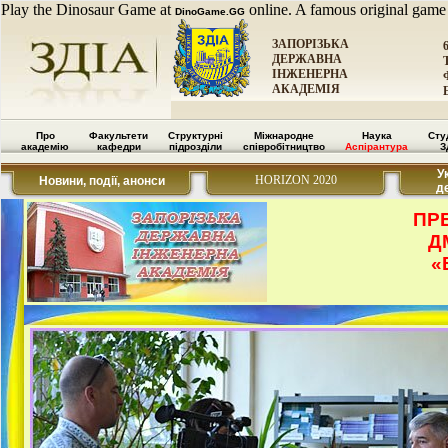
Play the Dinosaur Game at
online. A famous original game
DinoGame.GG
ЗАПОРІЗЬКА
ДЕРЖАВНА
ІНЖЕНЕРНА
АКАДЕМІЯ
Про
Факультети
Структурні
Міжнародне
Наука
Сту
академію
кафедри
підрозділи
співробітництво
Аспірантура
З
У
HORIZON 2020
Новини, події, анонси
д
ПР
Д
«