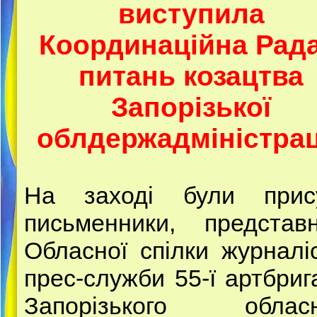
виступила
Координаційна Рада
питань козацтва
Запорізької
облдержадміністраці
На заході були прису
письменники, представ
Обласної спілки журналіс
прес-служби 55-ї артбриг
Запорізького обласн