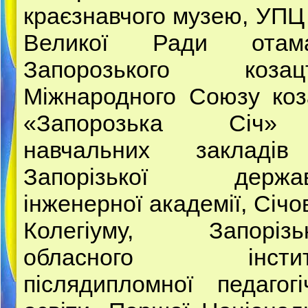
краєзнавчого музею, УПЦ
Великої Ради отама
Запорозького козацт
Міжнародного Союзу коз
«Запорозька Січ
навчальних закладі
Запорізької держав
інженерної академії, Січо
Колегіуму, Запорізьк
обласного інстит
післядипломної педагогі