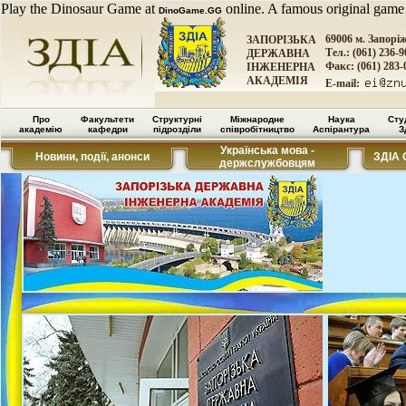
Play the Dinosaur Game at
online. A famous original game
DinoGame.GG
69006 м. Запорі
ЗАПОРІЗЬКА
Тел.: (061) 236-9
ДЕРЖАВНА
Факс: (061) 283-
ІНЖЕНЕРНА
АКАДЕМІЯ
E-mail:
Про
Факультети
Структурні
Міжнародне
Наука
Сту
академію
кафедри
підрозділи
співробітництво
Аспірантура
З
Українська мова -
Новини, події, анонси
ЗДІА 
держслужбовцям