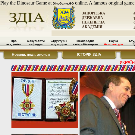
Play the Dinosaur Game at
online. A famous original game
DinoGame.GG
ЗАПОРІЗЬКА
ДЕРЖАВНА
ІНЖЕНЕРНА
АКАДЕМІЯ
Про
Факультети
Структурні
Міжнародне
Наука
Сту
академію
кафедри
підрозділи
співробітництво
Аспірантура
З
Новини, події, анонси
ІСТОРІЯ ЗДІА
УКРАЇН