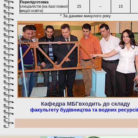
Перепідготовка
спеціалістів (на базі повної
25
–
15
вищої освіти)
* За даними минулого року
Кафедра МБГвходить до складу
факультету будівництва та водних ресурсі