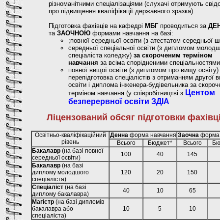
різноманітними спеціалізаціями (слухачі отримують свід
про підвищення кваліфікації державного зразка).
Підготовка фахівців на кафедрі
МБГ
проводиться за
ДЕ
та
ЗАОЧНОЮ
формами навчання на базі:
;повної середньої освіти (з атестатом середньої ш
середньої спеціальної освіти (з дипломом молод
спеціаліста коледжу)
за скороченим терміном
навчання
за всіма спорідненими спеціальностями
повної вищої освіти (з дипломом про вищу освіту)
перепідготовка спеціалістів з отриманням другої 
освіти і диплома інженера-будівельника за скоро
Центом
терміном навчання (у співробітництві з
безперервної освіти ЗДІА
Ліцензований обсяг підготовки фахівц
Освітньо-кваліфікаційний
Денна
форма навчання
Заочна
форма 
рівень
Всього
Бюджет*
Всього
Бю
Бакалавр
(на базі повної
100
40
145
середньої освіти)
Бакалавр
(на базі
диплому молодшого
120
20
150
спеціаліста)
Спеціаліст
(на базі
40
10
65
диплому бакалавра)
Магістр
(на базі дипломів
бакалавра або
10
5
10
спеціаліста)