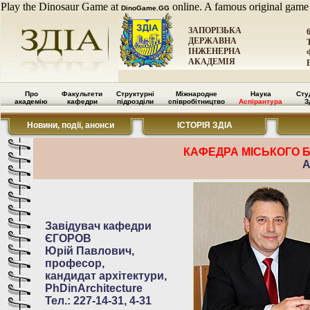
Play the Dinosaur Game at
online. A famous original game
DinoGame.GG
ЗАПОРІЗЬКА
ДЕРЖАВНА
ІНЖЕНЕРНА
АКАДЕМІЯ
Про
Факультети
Структурні
Міжнародне
Наука
Сту
академію
кафедри
підрозділи
співробітництво
Аспірантура
З
Новини, події, анонси
ІСТОРІЯ ЗДІА
КАФЕДРА МІСЬКОГО Б
А
Завідувач кафедри
ЄГОРОВ
Юрій Павлович,
професор,
кандидат архітектури,
PhDinArchitecture
Тел.: 227-14-31, 4-31