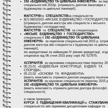
192 «БУДІВНИЦТВО ТА ЦИВІЛЬНА ІНЖЕНЕРІЯ»
за пер
спеціальностей 2015р. (отримують диплом бакалавра з
будівництва та цивільної інженерії);
МАГІСТРІВ
та
СПЕЦІАЛІСТІВ
за спеціальністю
8(7).06010103 «МІСЬКЕ БУДІВНИЦТВО І ГОСПОДАРСТ
(отримують диплом магістра або спеціаліста з міського
будівництва і господарства);
МАГІСТРІВ
та
СПЕЦІАЛІСТІВ
за спеціалізацією
«МІСЬКЕ БУДІВНИЦТВО І ГОСПОДАРСТВО»
спеціальності
192 «БУДІВНИЦТВО ТА ЦИВІЛЬНА&
ІНЖЕНЕРІЯ»
за переліком спеціальностей 2015 р. (отр
диплом магістра або спеціаліста з будівництва та цивіль
інженерії),
які акредитовані за найвищим IV рівнем акредитації, згід
зліцензією від 06 січня 2015 року серії АЕ 527875;
АСПІРАНТІВ
за науковими спеціальностями переліку 2
05.23.01 «БУДІВЕЛЬНІ КОНСТРУКЦІЇ, БУДІВЛІ ТА
СПОРУДИ»;
05.23.02 «ОСНОВИ ТА ФУНДАМЕНТИ»
(мають можливість отримати диплом кандидата технічних
АСПІРАНТІВ
за науковою спеціальністю переліку 2015 р
192 «БУДІВНИЦТВО ТА ;ЦИВІЛЬНА ІНЖЕНЕРІЯ»
(мають можливість отримати диплом доктора філософії 
спеціальності);
а також проводить
КУРСИ З ПІДВИЩЕННЯ КВАЛІФІКАЦІЇ
та
СТАЖУВАН
спеціальністю або окремими дисциплінами кафедри та