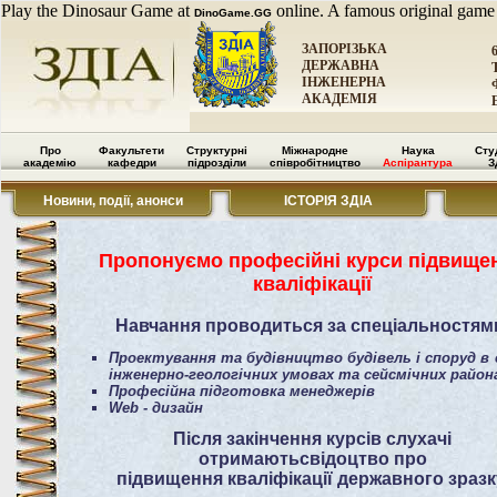
Play the Dinosaur Game at
online. A famous original game
DinoGame.GG
ЗАПОРІЗЬКА
ДЕРЖАВНА
ІНЖЕНЕРНА
АКАДЕМІЯ
Про
Факультети
Структурні
Міжнародне
Наука
Сту
академію
кафедри
підрозділи
співробітництво
Аспірантура
З
Новини, події, анонси
ІСТОРІЯ ЗДІА
Пропонуємо професійні курси підвище
кваліфікації
Навчання проводиться за спеціальностям
Проектування та будівництво будівель і споруд в 
інженерно-геологічних умовах та сейсмічних район
Професійна підготовка менеджерів
Web - дизайн
Після закінчення курсів слухачі
отримаютьсвідоцтво про
підвищення кваліфікації державного зразк