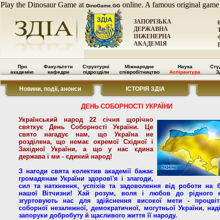
Play the Dinosaur Game at
online. A famous original game
DinoGame.GG
ЗАПОРІЗЬКА
ДЕРЖАВНА
ІНЖЕНЕРНА
АКАДЕМІЯ
Про
Факультети
Структурні
Міжнародне
Наука
Сту
академію
кафедри
підрозділи
співробітництво
Аспірантура
З
Новини, події, анонси
ІСТОРІЯ ЗДІА
ДЕНЬ СОБОРНОСТІ УКРАЇНИ
Український народ 22 січня щорічно
святкує День Соборності України. Це
свято нагадує нам, що Україна не
розділена, що немає окремої Східної і
Західної України, а що у нас єдина
держава і ми - єдиний народ!
З нагоди свята колектив академії бажає
громадянам України здоров\'я і злагоди,
сил та натхнення, успіхів та задоволення від роботи на 
нашої Вітчизни! Хай розум, воля і любов до рідного 
згуртовують нас для здійснення високої мети - процвіт
соборної незалежної, демократичної, могутньої України, над
запоруки добробуту й щасливого життя її народу.