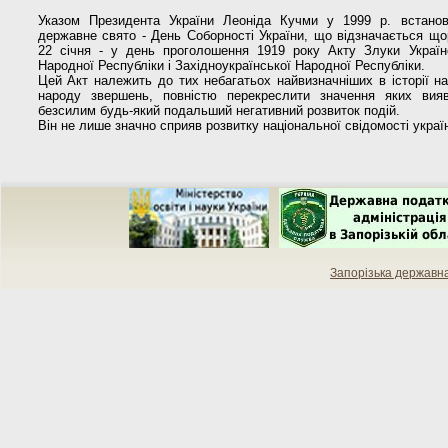
Указом Президента України Леоніда Кучми у 1999 р. встано
державне свято - День Соборності України, що відзначається що
22 січня - у день проголошення 1919 року Акту Злуки Україн
Народної Республіки і Західноукраїнської Народної Республіки.
Цей Акт належить до тих небагатьох найвизначніших в історії н
народу звершень, повністю перекреслити значення яких вия
безсилим будь-який подальший негативний розвиток подій.
Він не лише значно сприяв розвитку національної свідомості україн
Запорізька державн