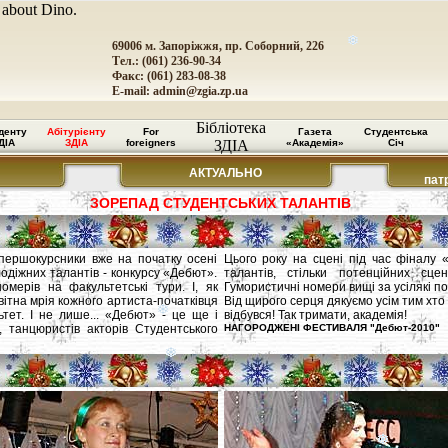
 about Dino.
69006 м. Запоріжжя, пр. Соборний, 226
Тел.: (061) 236-90-34
Факс: (061) 283-08-38
E-mail:
admin@zgia.zp.ua
Бібліотека
денту
Абітурієнту
For
Газета
Студентська
ДІА
ЗДІА
foreigners
ЗДІА
«Академія»
Січ
АКТУАЛЬНО
пат
ЗОРЕПАД СТУДЕНТСЬКИХ ТАЛАНТІВ
 першокурсники вже на початку осені
Цього року на сцені під час фіналу 
одіжних талантів - конкурсу «Дебют».
талантів, стільки потенційних сце
омерів на факультетські тури. І, як
Гумористичні номери вищі за усілякі по
овітна мрія кожного артиста-початківця
Від щирого серця дякуємо усім тим хт
тет. І не лише... «Дебют» - це ще і
відбувся! Так тримати, академія!
, танцюристів акторів Студентського
НАГОРОДЖЕНІ ФЕСТИВАЛЯ "Дебют-2010"