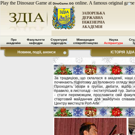
Play the Dinosaur Game at
online. A famous original game
DinoGame.GG
ЗАПОРІЗЬКА
ДЕРЖАВНА
ІНЖЕНЕРНА
АКАДЕМІЯ
Про
Факультети
Структурні
Міжнародне
Наука
Сту
академію
кафедри
підрозділи
співробітництво
Аспірантура
З
Новини, події, анонси
ІСТОРІЯ ЗДІА
За традицією, що склалася в академії, наші
починають підготовку до головного огляду мол
Проходять збори в групах, дебати, відбір н
правило, в листопаді - інститутський тур. Зап
- стати переможцем, прославити свій факуль
стартовий майданчик для майбутніх співаків
Центру мистецтв Port-Arte.