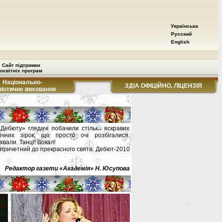
Українська
Русский
English
Сайт підтримки
освітніх програм
Національно-
ЗДІА ОФІЦІЙНО. ЛІЦЕНЗІЯ
ріотичне виховання
«Дебюту» глядачі побачили стільки яскравих
нічних зірок, що просто очі розбігалися.
хвали. Танці! Вокал!
о причетний до прекрасного свята. Дебют-2010
Редактор газети «Академія» Н. Юсупова