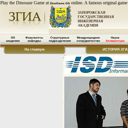
Play the Dinosaur Game at
online. A famous original game
DinoGame.GG
ЗАПОРОЖСКАЯ
ГОСУДАРСТВЕННАЯ
ИНЖЕНЕРНАЯ
АКАДЕМИЯ
Об
Факультеты
Структурные
Международное
Наука
академии
кафедры
подразделения
сотрудничество
Аспирантура
На главную
ИСТОРИЯ ЗГИ