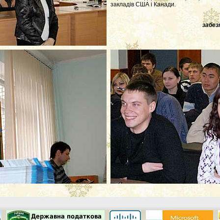
закладів США і Канади.
забез