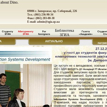
 about Dino.
69006 г. Запорожье, пр. Соборный, 226
Тел.: (061) 236-90-34
Факс: (061) 283-08-38
E-mail:
admin@zgia.zp.ua
Библиотека
Студенту
Абитуриенту
For
Газета
Студен
ЗГИА
ЗГИА
foreigners
ЗГИА
«Академія»
Січ
А
АКТУАЛЬНО
патри
27.12.2
у гості до студентів фак
електронних технологій завіт
(м. Дніпро
Ця зустріч не є випадковою, оскільки 
ISD і ЗДІА входять до
Асоціації ІТ Ukraine
Для студентів випускних курсів було 
презентацію кампанії. Були висвітлен
щодо структурних підрозділів компанії,
закордонних партнерів, кар\'є
професійного росту персоналу компані
Студенти мали можливість ознайо
вимогами до претендентів на
програмістів та тестерів, заповнит
- у
Information Systems Development (ISD)
ІТ-компанія, яка надає послуги з пр
сервісної підтримки лабораторних 