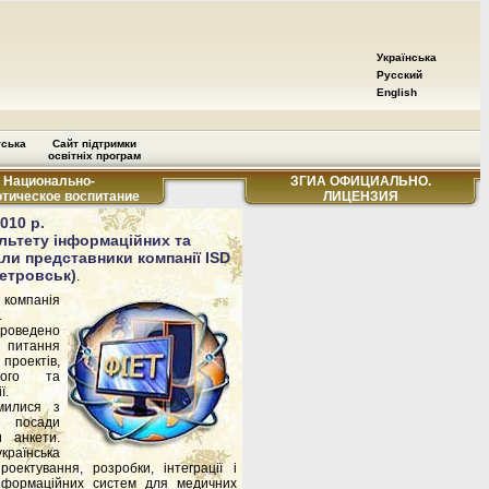
Українська
Русский
English
тська
Сайт підтримки
освітніх програм
Национально-
ЗГИА ОФИЦИАЛЬНО.
отическое воспитание
ЛИЦЕНЗИЯ
010 р.
ультету інформаційних та
али представники компанії ISD
петровськ)
.
і компанія
.
проведено
і питання
 проектів,
рного та
ї.
милися з
 посади
и анкети.
країнська
оектування, розробки, інтеграції і
інформаційних систем для медичних