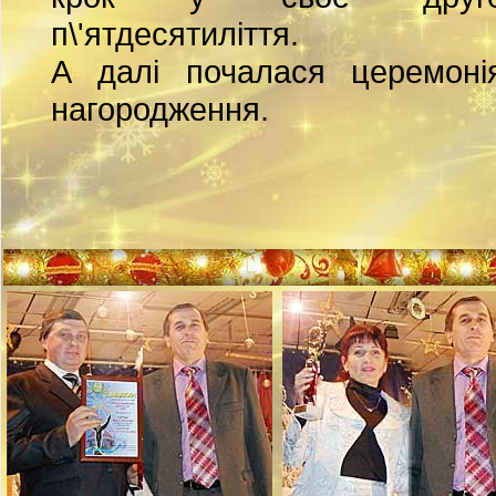
п\'ятдесятиліття.
А далі почалася церемоні
нагородження.