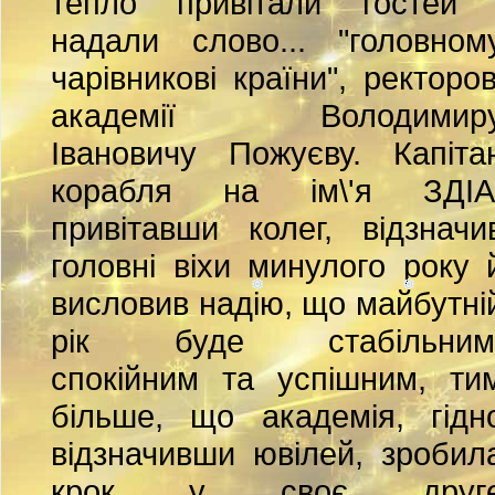
тепло привітали гостей 
надали слово... "головном
чарівникові країни", ректоров
академії Володимир
Івановичу Пожуєву. Капіта
корабля на ім\'я ЗДІА
привітавши колег, відзначи
головні віхи минулого року 
висловив надію, що майбутні
рік буде стабільним
спокійним та успішним, ти
більше, що академія, гідн
відзначивши ювілей, зробил
крок у своє друг