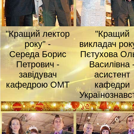
"Кращий лектор
"Кращий
року" -
викладач року
Середа Борис
Пєтухова Ол
Петрович -
Василівна 
завідувач
асистент
кафедрою ОМТ
кафедри
Українознавс