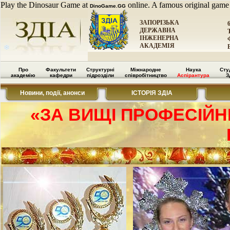
Play the Dinosaur Game at
online. A famous original game
DinoGame.GG
ЗАПОРІЗЬКА
ДЕРЖАВНА
ІНЖЕНЕРНА
АКАДЕМІЯ
Про
Факультети
Структурні
Міжнародне
Наука
Сту
академію
кафедри
підрозділи
співробітництво
Аспірантура
З
Новини, події, анонси
ІСТОРІЯ ЗДІА
«ЗА ВИЩІ ПРОФЕСІЙНІ