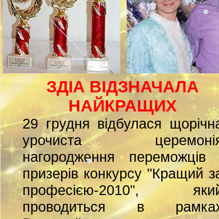
ЗДІА ВІДЗНАЧАЛА
НАЙКРАЩИХ
29 грудня відбулася щорічн
урочиста церемоні
нагородження переможців 
призерів конкурсу "Кращий з
професією-2010", яки
проводиться в рамка