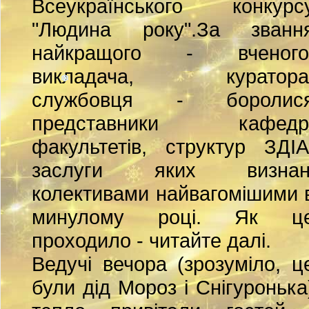
Всеукраїнського конкурс
"Людина року".За званн
найкращого - вченого
викладача, куратора
службовця - боролис
представники кафедр
факультетів, структур ЗДІА
заслуги яких визнан
колективами найвагомішими 
минулому році. Як ц
проходило - читайте далі.
Ведучі вечора (зрозуміло, ц
були дід Мороз і Снігуронька