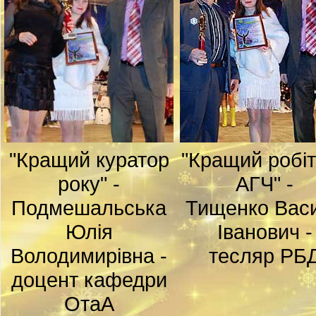
"Кращий куратор
"Кращий робі
року" -
АГЧ" -
Подмешальська
Тищенко Вас
Юлія
Іванович -
Володимирівна -
тесляр РБ
доцент кафедри
ОтаА