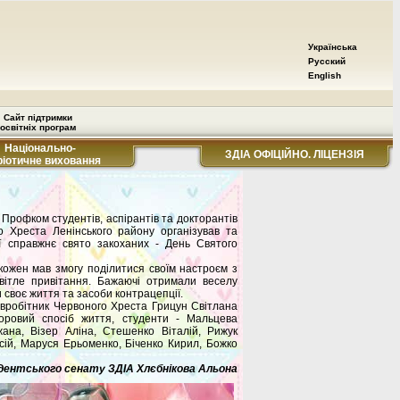
Українська
Русский
English
Сайт підтримки
освітніх програм
Національно-
ЗДІА ОФІЦІЙНО. ЛІЦЕНЗІЯ
ріотичне виховання
 Профком студентів, аспірантів та докторантів
 Хреста Ленінського району організував та
ії справжнє свято закоханих - День Святого
кожен мав змогу поділитися своїм настроєм з
ітле привітання. Бажаючі отримали веселу
 своє життя та засоби контрацепції.
івробітник Червоного Хреста Грицун Світлана
доровий спосіб життя, студенти - Мальцева
жана, Візер Аліна, Стешенко Віталій, Рижук
сій, Маруся Ерьоменко, Біченко Кирил, Божко
ентського сенату ЗДІА Хлєбнікова Альона