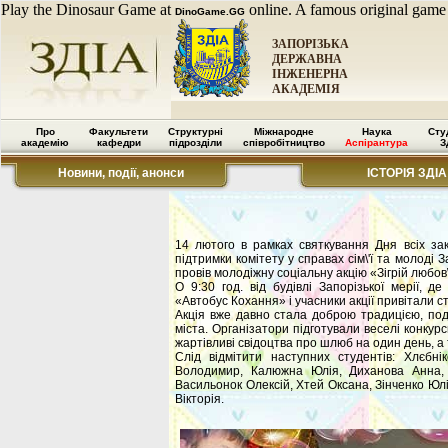
Play the Dinosaur Game at
online. A famous original game
DinoGame.GG
ЗАПОРІЗЬКА
ДЕРЖАВНА
ІНЖЕНЕРНА
АКАДЕМІЯ
Про
Факультети
Структурні
Міжнародне
Наука
Сту
академію
кафедри
підрозділи
співробітництво
Аспірантура
З
Новини, події, анонси
ІСТОРІЯ ЗДІА
14 лютого в рамках святкування Дня всіх за
підтримки комітету у справах сім\'ї та молоді З
провів молодіжну соціальну акцію «Зігрій любов\
О 9:30 год. від будівлі Запорізької мерії, де
«Автобус Кохання» і учасники акції привітали ст
Акція вже давно стала доброю традицією, под
міста. Організатори підготували веселі конкурс
жартівливі свідоцтва про шлюб на один день, а 
Слід відмітити наступних студентів: Хлєбн
Володимир, Калюжна Юлія, Диханова Анна, 
Васильонок Олексій, Хтей Оксана, Зінченко Юлія
Вікторія.