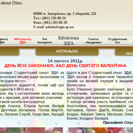
 about Dino.
69006 м. Запоріжжя, пр. Соборний, 226
Тел.: (061) 236-90-34
Факс: (061) 283-08-38
E-mail:
admin@zgia.zp.ua
Бібліотека
денту
Абітурієнту
For
Газета
Студентська
ДІА
ЗДІА
foreigners
ЗДІА
«Академія»
Січ
АКТУАЛЬНО
пат
14 лютого 2011р.
ДЕНЬ ВСІХ ЗАКОХАНИХ, АБО ДЕНЬ СВЯТОГО ВАЛЕНТИНА
коханих Студентський сенат ЗДІА за
Цього ж дня Студентський сенат ЗДІА,
апорізької міської ради організував та
ЗДІА разом з товариством Червоного
'ю рідне місто».
провів на великій перерві в академ
 відбулося відкриття, почав свій рух
Валентина.
удентів 6 ВНЗ міста.
Було створено дерево закоханих, де 
ією, яку з нетерпінням чекає молодь
оточуючими, залишивши добре та св
и з призами, для активних учасників -
інструкцію для закоханих, як планувати
також засоби контрацепції.
У заході активну участь приймали: сп
ікова Альона, Єгоров Артем, Валуєв
Анатоліївна, яка пропагандувала з
Дехтярук Катерина, Попов Мартін,
Катерина, Лупол Дар\'я, Кіяшко Сні
, Лисенко Сергій, Гецко Іван, Кагадій
Богдан, Квіціані Тамта, Мелешко Олек
Ксенія, Кондрат Валерія.
Президент Студ