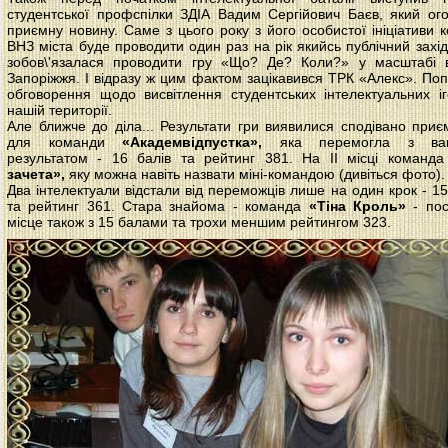
студентської профспілки ЗДІА Вадим Сергійович Баєв, який ог
приємну новину. Саме з цього року з його особистої ініціативи 
ВНЗ міста буде проводити один раз на рік якийсь публічний захід
зобов\'язалася проводити гру «Що? Де? Коли?» у масштабі 
Запоріжжя. І відразу ж цим фактом зацікавився ТРК «Алекс». По
обговорення щодо висвітлення студентських інтелектуальних і
нашій території.
Але ближче до діла... Результати гри виявилися сподівано при
для команди
«Академвідпустка»,
яка перемогла з ваг
результатом - 16 балів та рейтинг 381. На ІІ місці команд
зачета»,
яку можна навіть назвати міні-командою (дивіться фото).
Два інтелектуали відстали від переможців лише на один крок - 15
та рейтинг 361. Стара знайома - команда
«Тіна Кроль»
- посі
місце також з 15 балами та трохи меншим рейтингом 323.