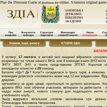
Play the Dinosaur Game at
online. A famous original game
DinoGame.GG
ЗАПОРІЗЬКА
ДЕРЖАВНА
ІНЖЕНЕРНА
АКАДЕМІЯ
Про
Факультети
Структурні
Міжнародне
Наука
Сту
академію
кафедри
підрозділи
співробітництво
Аспірантура
З
Новини, події, анонси
ІСТОРІЯ ЗДІА
БАТАЛІ
У четвер,
17 лютого
, в актовій залі академії зібралися «розумн
розумниці» не тільки нашого ВНЗ, але й команди інших ВНЗ міста 
ЗНТУ, ЗІЕІТ, ЗНУ, а також представники ЗПТКЛ. Коротше ка
рекордною кількістю в
29
команд.
Баталія «Що? Де? Коли?» складалася із трьох турів, в кожному 
командам довелося «поламати» мізки над 12-ма завданнями. Від
дякуємо
оргкомітету за дуже цікаві, оригінальні та дотепні запитання. К
дружніх ВНЗ, нові обличчя учасників, ветерани та дебютанти - 
надає нової енергії, нового стимулу для подальшого життя 
улюбленого клубу.
Захід відкрився вітальним словом засновника гри декан
Олександра Івановича Чепрасова.
Також перед початком інтелектуальної баталії виступив г