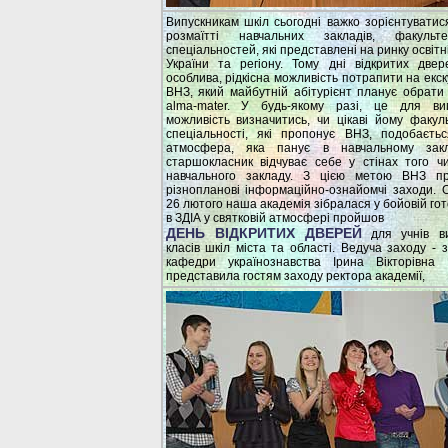
Випускникам шкіл сьогодні важко зорієнтуватис
розмаїтті навчальних закладів, факульт
спеціальностей, які представлені на ринку освітн
України та регіону. Тому дні відкритих две
особлива, рідкісна можливість потрапити на екск
ВНЗ, який майбутній абітурієнт планує обрати
alma-mater. У будь-якому разі, це для вип
можливість визначитись, чи цікаві йому факул
спеціальності, які пропонує ВНЗ, подобаєть
атмосфера, яка панує в навчальному закл
старшокласник відчуває себе у стінах того ч
навчального закладу. З цією метою ВНЗ пр
різнопланові інформаційно-ознайомчі заходи. 
26 лютого наша академія зібралася у бойовій гот
в ЗДІА у святковій атмосфері пройшов
ДЕНЬ ВІДКРИТИХ ДВЕРЕЙ
для учнів ви
класів шкіл міста та області. Ведуча заходу - з
кафедри українознавства Ірина Вікторівна 
представила гостям заходу ректора академії,