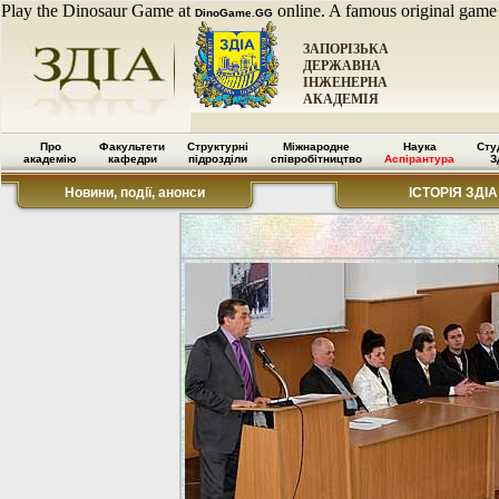
Play the Dinosaur Game at
online. A famous original game
DinoGame.GG
ЗАПОРІЗЬКА
ДЕРЖАВНА
ІНЖЕНЕРНА
АКАДЕМІЯ
Про
Факультети
Структурні
Міжнародне
Наука
Сту
академію
кафедри
підрозділи
співробітництво
Аспірантура
З
Новини, події, анонси
ІСТОРІЯ ЗДІА