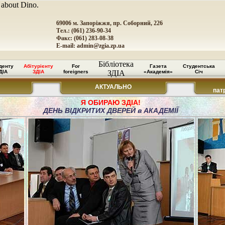
 about Dino.
69006 м. Запоріжжя, пр. Соборний, 226
Тел.: (061) 236-90-34
Факс: (061) 283-08-38
E-mail:
admin@zgia.zp.ua
Бібліотека
денту
Абітурієнту
For
Газета
Студентська
ДІА
ЗДІА
foreigners
ЗДІА
«Академія»
Січ
АКТУАЛЬНО
пат
Я ОБИРАЮ ЗДІА!
ДЕНЬ ВІДКРИТИХ ДВЕРЕЙ в АКАДЕМІЇ