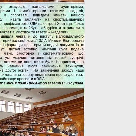
ьну екскурсію навчальними аудиторіями,
оріями і комп\'ютерними класами академії,
и в спортзалі, відвідати кімнати нашого
тку і навіть заглянути на спортмайданчики
ю-профілакторію ЗДІА на острові Хортиця. Також
 інформацію майбутні абітурієнти отримали з
буклетів, листівок та газети «Академія».
дійшла черга й до виступу відповідального
я приймальної комісії ЗДІА Миколи Вікторовича
. Інформація про терміни подачі документів, їх
 усі деталі вступної кампанії була подана
ки чітко, змістовно і систематизовано, що
а усі можливі питання від гостей зустрічі.
, окреми питання все ж були. Наприклад, про
сть навчання після закінчення технікумів,
ив другої освіти... На закінчення заходу наші
 виконали створену ними пісню про студентські
 найкраще провести в ЗДІА.
 з місця події - редактор газети Н. Юсупова