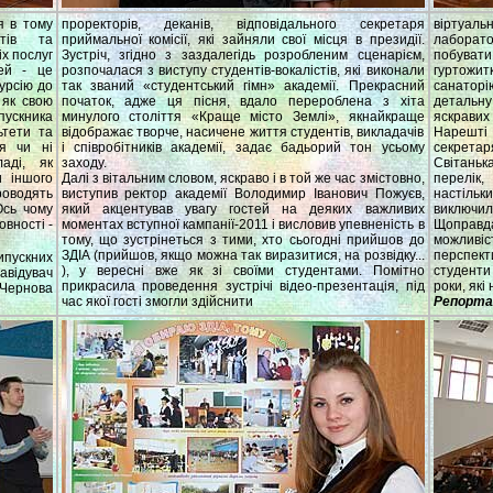
я в тому
проректорів, деканів, відповідального секретаря
віртуал
етів та
приймальної комісії, які зайняли свої місця в президії.
лаборат
іх послуг
Зустріч, згідно з заздалегідь розробленим сценарієм,
побуват
рей - це
розпочалася з виступу студентів-вокалістів, які виконали
гуртожи
урсію до
так званий «студентський гімн» академії. Прекрасний
санаторі
 як свою
початок, адже ця пісня, вдало перероблена з хіта
детальну
ускника
минулого століття «Краще місто Землі», якнайкраще
яскравих 
ьтети та
відображає творче, насичене життя студентів, викладачів
Нарешті 
ся чи ні
і співробітників академії, задає бадьорий тон усьому
секретар
аді, як
заходу.
Світанька
и іншого
Далі з вітальним словом, яскраво і в той же час змістовно,
перелік,
оводять
виступив ректор академії Володимир Іванович Пожуєв,
настіль
Ось чому
який акцентував увагу гостей на деяких важливих
виключил
овності -
моментах вступної кампанії-2011 і висловив упевненість в
Щоправда
тому, що зустрінеться з тими, хто сьогодні прийшов до
можливі
ЗДІА (прийшов, якщо можна так виразитися, на розвідку...
перспект
пускних
), у вересні вже як зі своїми студентами. Помітно
студенти
авідувач
прикрасила проведення зустрічі відео-презентація, під
роки, які
Чернова
час якої гості змогли здійснити
Репортаж