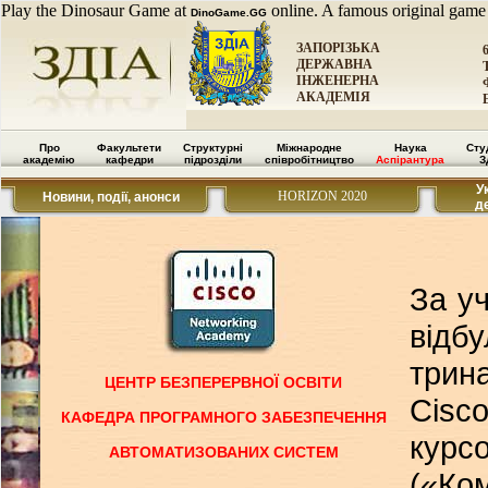
Play the Dinosaur Game at
online. A famous original game
DinoGame.GG
ЗАПОРІЗЬКА
ДЕРЖАВНА
ІНЖЕНЕРНА
АКАДЕМІЯ
Про
Факультети
Структурні
Міжнародне
Наука
Сту
академію
кафедри
підрозділи
співробітництво
Аспірантура
З
У
HORIZON 2020
Новини, події, анонси
д
За у
відб
трин
ЦЕНТР БЕЗПЕРЕРВНОЇ ОСВІТИ
Cisc
КАФЕДРА ПРОГРАМНОГО ЗАБЕЗПЕЧЕННЯ
курс
АВТОМАТИЗОВАНИХ СИСТЕМ
(«Ко