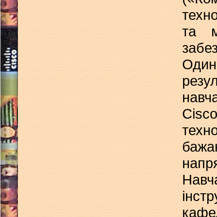
техно
та м
забе
Один
резул
навч
Cisc
техн
бажа
напр
Навч
інст
кафе