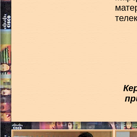
мате
теле
Ке
пр