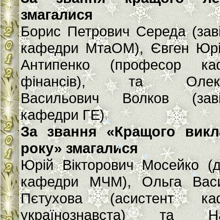
змагалися
Борис Петрович Середа (зав
кафедри МтаОМ), Євген Юрі
Антипенко (професор ка
фінансів), та Олекс
Васильович Волков (заві
кафедри ГЕ).
За звання «Кращого викл
року» змагалися
Юрій Вікторович Мосейко (
кафедри МЧМ), Ольга Васи
Пєтухова (асистент ка
українознавста) та На