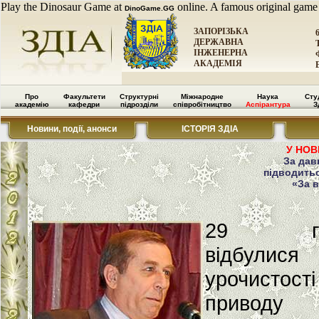
Play the Dinosaur Game at
online. A famous original game
DinoGame.GG
ЗАПОРІЗЬКА
ДЕРЖАВНА
ІНЖЕНЕРНА
АКАДЕМІЯ
Про
Факультети
Структурні
Міжнародне
Наука
Сту
академію
кафедри
підрозділи
співробітництво
Аспірантура
З
Новини, події, анонси
ІСТОРІЯ ЗДІА
У НОВ
За дав
підводитьс
«За в
29 гру
відбулися
урочисто
приводу