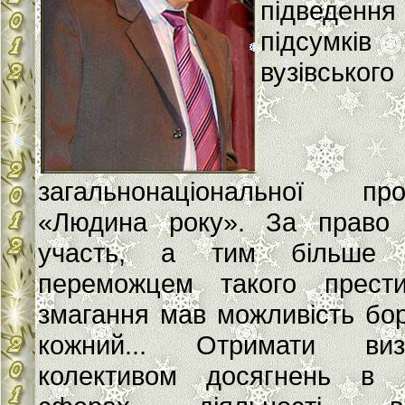
підведення
підсумків
вузівськог
загальнонаціональної про
«Людина року». За право 
участь, а тим більше 
переможцем такого прести
змагання мав можливість бо
кожний... Отримати виз
колективом досягнень в р