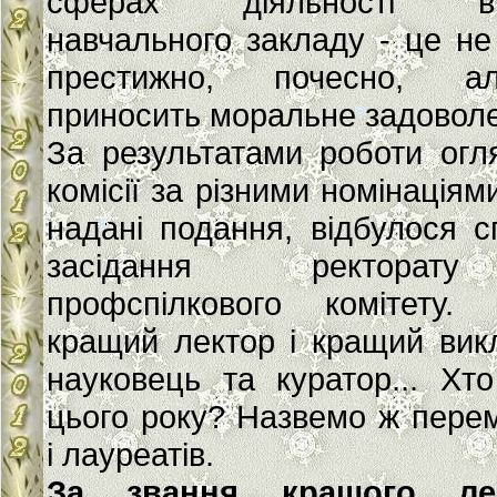
сферах діяльності ви
навчального закладу - це н
престижно, почесно, 
приносить моральне задоволе
За результатами роботи огл
комісії за різними номінаціям
надані подання, відбулося с
засідання ректора
профспілкового комітету. 
кращий лектор і кращий вик
науковець та куратор... Хт
цього року? Назвемо ж пере
і лауреатів.
За звання кращого ле