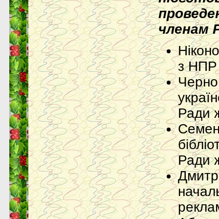
проведе
членам 
Нікон
з НПР
Черно
украї
Ради 
Семен
бібліо
Ради 
Дми
нача
рекла