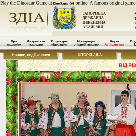
Play the Dinosaur Game at
online. A famous original game
DinoGame.GG
ЗАПОРІЗЬКА
ДЕРЖАВНА
ІНЖЕНЕРНА
АКАДЕМІЯ
Про
Факультети
Структурні
Міжнародне
Наука
Сту
академію
кафедри
підрозділи
співробітництво
Аспірантура
З
Новини, події, анонси
ІСТОРІЯ ЗДІА
ВІД Р