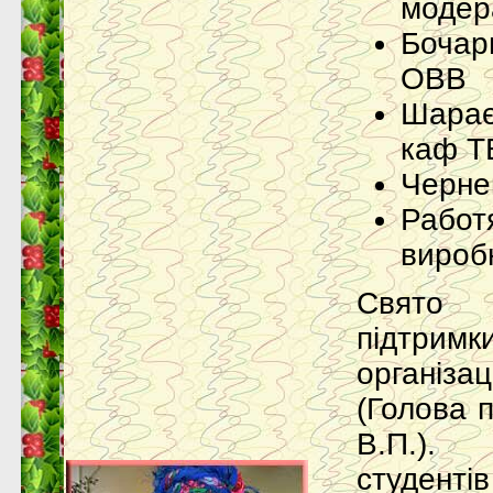
модер
Бочар
ОВВ
Шарає
каф Т
Черне
Работ
вироб
Свято 
підтрим
організац
(Голова 
В.П.).
студенті