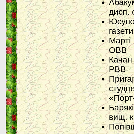
Абаку
дисп. 
Юсупо
газет
Марті
ОВВ
Качан
РВВ
Прига
студ
«Порт
Баряк
вищ. к
Поп