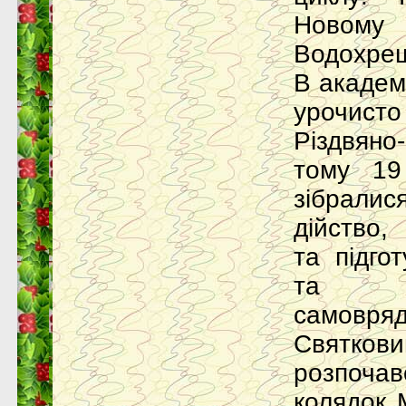
Новому 
Водохрещ
В академ
урочис
Різдвяно
тому 19
зібрали
дійство,
та підго
та с
самовряд
Святк
розпоча
колядок 