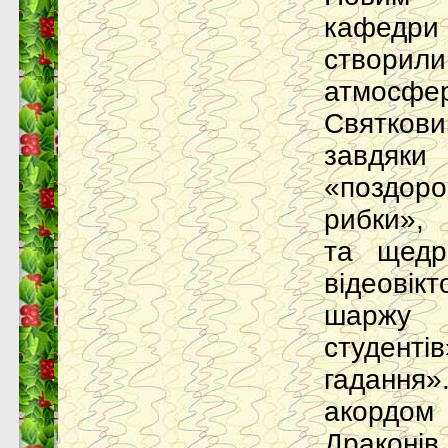
кафедри
створил
атмосфер
Святкови
завдяки
«поздоро
рибки», 
та щедрі
відеовік
шаржу
студент
гадання
акордо
Дра