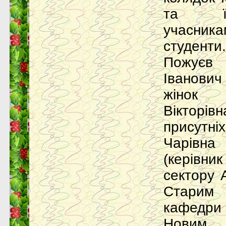
та їх
учасни
студенти
Пожує
Іванови
жінок 
Вікторів
присутніх
Чарівна
(керівни
сектору 
Старим 
кафедри 
Новим р