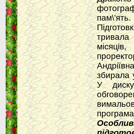
фотог
пам\'ять.
Підгот
тривала
місяців
прорек
Андрії
збирала 
У диску
обговоре
вимальо
програма
Особли
підг