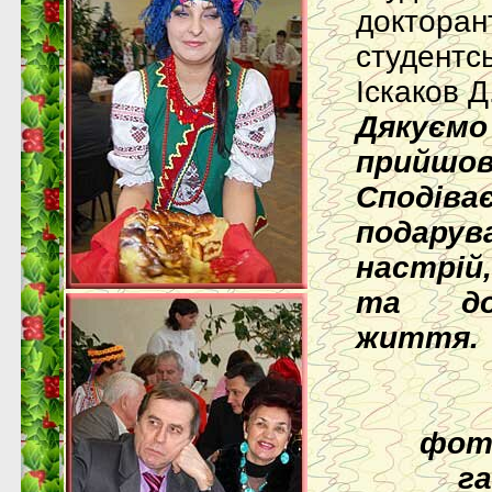
докторан
студент
Іскаков Д.
Дякує
прийш
Споді
подарув
настрій
та до
життя.
фот
г