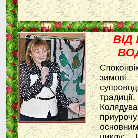
ВІД
ВО
Споконв
зимо
супрово
традиції
Колядува
приуро
основним
циклу: 