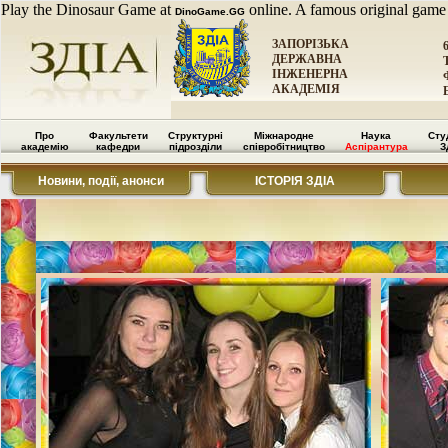
Play the Dinosaur Game at
online. A famous original game
DinoGame.GG
ЗАПОРІЗЬКА
ДЕРЖАВНА
ІНЖЕНЕРНА
АКАДЕМІЯ
Про
Факультети
Структурні
Міжнародне
Наука
Сту
академію
кафедри
підрозділи
співробітництво
Аспірантура
З
Новини, події, анонси
ІСТОРІЯ ЗДІА