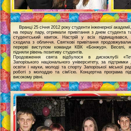
Вранці 25 січня 2012 року студенти інженерної академії
на першу пару, отримали привітання з днем студента т
студентський квиток. Настрій у всіх підвищувався,
сходила з обличчя. Святкові привітання продовжували
перерві виступом команди КВК «Бонжур». Веселі, я
підняли рівень позитиву студентів.
Продовження свята відбулося в дискоклубі «Те
Запорізького національного університету, за підтримки
освіти і науки, молоді та спорту Запорізької міської ра
роботі з молоддю та сім\'єю. Концертна програма пі
високому рівні.