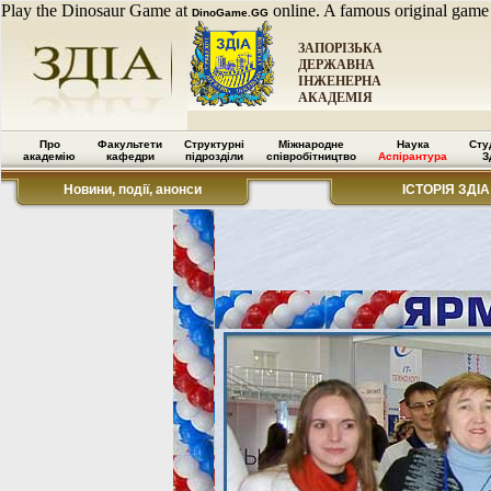
Play the Dinosaur Game at
online. A famous original game
DinoGame.GG
ЗАПОРІЗЬКА
ДЕРЖАВНА
ІНЖЕНЕРНА
АКАДЕМІЯ
Про
Факультети
Структурні
Міжнародне
Наука
Сту
академію
кафедри
підрозділи
співробітництво
Аспірантура
З
Новини, події, анонси
ІСТОРІЯ ЗДІА