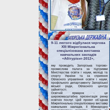
9-11 лютого відбулася чергова
XIIІ Міжрегіональна
спеціалізована виставка
навчальних закладів
«Абітурієнт-2012»,
яку проводить Запорізька торгово-
промислова палата за підтримки
Міністерства освіти і науки, молоді та
спорту України та за сприяння
Обласного управління освіти і науки,
профільного департаменту Запорізької
міської ради, Обласного центру
зайнятості.
Освітній ярмарок - це
широкомасштабна презентація ринку
освітніх послуг. Цей проект об`єднав
Міжрегіональну спеціалізовану виставку
навчальних закладів, ІІ Міжнародну