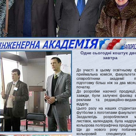
Одне сьогодні коштує дв
завтра
До участі в цьому освітньому 
приймальна комісія, факультети
співробітники академії п
підготовку більш ніж за два місяці
початку.
До розробки наочної продукції
завжди, були залучені фахівці в
реклами та редакційно-видавн
відділу.
Цього разу на наших студента
футболки з логотипами факультетів
Заздалегідь розроблялися м
листівок, календарів, була надру
кольорова поліграфічна продукція
Ще до нового року побачив
кольоровий спецвипуск г