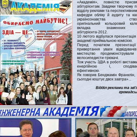
«Академія», повністю присвя
абітурієнтам. Завдяки творчому п
відділу реклами та перспективним
кафедри обліку й аудиту та к
українознавства створ
оригінальний кольоровий кале
вкладка знаменних
абітурієнта-2012.
10 лютого відбулася презентація
академії приймальною комісією.
Перед початком презентаці
привертання уваги відвідувачі
мистецтво продемонстрували
велосипедисти-трюкачі.
Тож участь ЗДІА в роботі виставк
енергійною і, сподіває
ефективною.
Як говорив Бенджамін Франклін,
сьогодні коштує двох завтра»...
Відділ реклами та зв\'я
громадсь