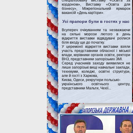
спеціалізовану виставку «Освіта за
кордоном», Виставку «Освіта для
бізнесу», Міжрегіональний ярмарок
вакансій «День кар\'єри».
Усі прапори були в гостях у нас
Всупереч очікуванням та незважаючи
на сильні морози лютого в день
відкриття виставки відвідувачі роїлися
біля входу ще до початку.
У церемонії відкриття виставки взяли
участь представники обласної і міської
влади, керівники органів освіти, ректори
ВНЗ, представники запорізьких ЗМІ.
Серед учасників заходу виявилися не
лише запорізькі вищі навчальні заклади,
технікуми, коледжі, освітні структури,
але й гості з Харкова,
Києва, Одеси, рекрутери польсько-
українського освітнього центру,
представники Мальти, Чехії...