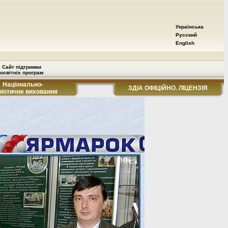
Українська
Русский
English
Сайт підтримки
освітніх програм
Національно-
ЗДІА ОФІЦІЙНО. ЛІЦЕНЗІЯ
ріотичне виховання