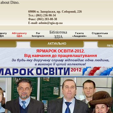
 about Dino.
69006 м. Запоріжжя, пр. Соборний, 226
Тел.: (061) 236-90-34
Факс: (061) 283-08-38
E-mail:
admin@zgia.zp.ua
Бібліотека
денту
Абітурієнту
For
Газета
Студентська
ДІА
ЗДІА
foreigners
ЗДІА
«Академія»
Січ
АКТУАЛЬНО
пат
ЯРМАРОК ОСВІТИ-2012.
Від навчання до працевлаштування
За будь-яку доручену справу відповідає одна людина,
а виконує її цілий колектив!