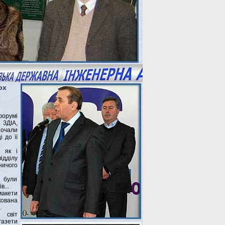
ох
форумі
 ЗДІА,
очали
 до її
, як і
ідділу
ичого
х були
...
акети
кована
.
 світ
азети