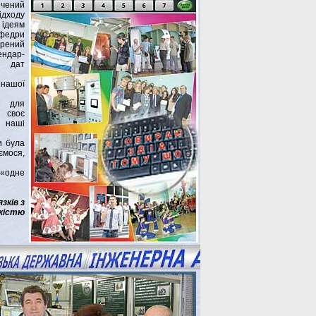
чений
ідходу
 ідеям
афедри
ений
ндар-
 дат
 нашої
ї для
в своє
 наші
и була
мося,
 «одне
зків з
кістю