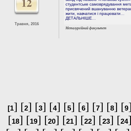
12
студентське самоврядування метал
присвячений вшануванню ветеранів
жити, навчатися і працювати…
ДЕТАЛЬНІШЕ…
Травня, 2016
Металургійний факультет
] [
] [
] [
] [
] [
] [
] [
] [
[
1
2
3
4
5
6
7
8
9
[
] [
] [
] [
] [
] [
] [
18
19
20
21
22
23
24