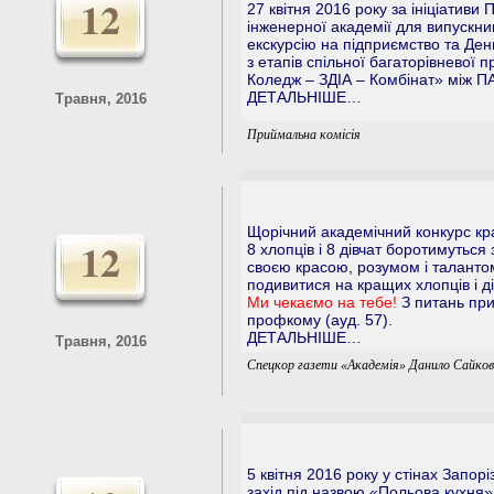
12
27 квітня 2016 року за ініціативи
інженерної академії для випускник
екскурсію на підприємство та Ден
з етапів спільної багаторівневої
Коледж – ЗДІА – Комбінат» між ПА
ДЕТАЛЬНІШЕ…
Травня, 2016
Приймальна комісія
Щорічний академічний конкурс кр
12
8 хлопців і 8 дівчат боротимуться
своєю красою, розумом і талант
подивитися на кращих хлопців і ді
Ми чекаємо на тебе!
З питань при
профкому (ауд. 57).
ДЕТАЛЬНІШЕ…
Травня, 2016
Спецкор газети «Академія» Данило Сайко
5 квітня 2016 року у стінах Запор
захід під назвою «Польова кухня»