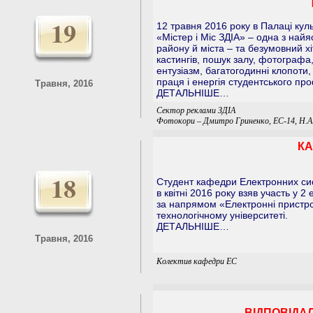
19
12 травня 2016 року в Палаці куль
«Містер і Міс ЗДІА» – одна з найя
району й міста – та безумовний хі
кастингів, пошук залу, фотографа,
ентузіазм, багатогодинні клопоти, к
праця і енергія студентського пр
Травня, 2016
ДЕТАЛЬНІШЕ…
Сектор реклами ЗДІА
Фотокори – Дмитро Гриненко, ЕС-14, Н.А
КА
18
Студент кафедри Електронних си
в квітні 2016 року взяв участь у 2
за напрямом «Електронні пристро
технологічному університеті.
ДЕТАЛЬНІШЕ…
Травня, 2016
Колектив кафедри ЕС
ВІДПОВІДАЛ