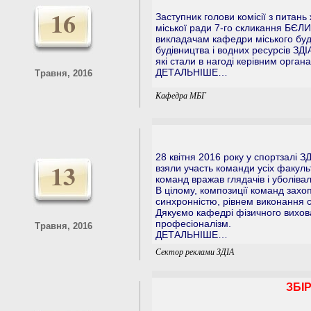
16
Заступник голови комісії з питань
міської ради 7-го скликання БЄ
викладачам кафедри міського буд
будівництва і водних ресурсів ЗДІ
які стали в нагоді керівним орган
ДЕТАЛЬНІШЕ…
Травня, 2016
Кафедра МБГ
28 квітня 2016 року у спортзалі З
13
взяли участь команди усіх факульт
команд вражав глядачів і уболіва
В цілому, композиції команд захо
синхронністю, рівнем виконання 
Дякуємо кафедрі фізичного вихован
професіоналізм.
Травня, 2016
ДЕТАЛЬНІШЕ…
Сектор реклами ЗДІА
ЗБІ