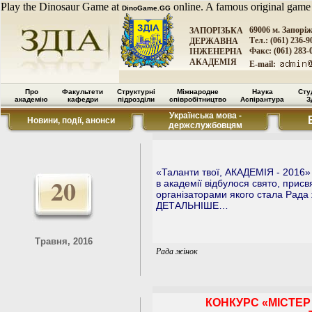
Play the Dinosaur Game at
online. A famous original game
DinoGame.GG
69006 м. Запорі
ЗАПОРІЗЬКА
Тел.: (061) 236-9
ДЕРЖАВНА
Факс: (061) 283-
ІНЖЕНЕРНА
АКАДЕМІЯ
E-mail:
Про
Факультети
Структурні
Міжнародне
Наука
Сту
академію
кафедри
підрозділи
співробітництво
Аспірантура
З
Українська мова -
Новини, події, анонси
держслужбовцям
«Таланти твої, АКАДЕМІЯ - 2016» 
20
в академії відбулося свято, прис
організаторами якого стала Рада 
ДЕТАЛЬНІШЕ…
Травня, 2016
Рада жінок
КОНКУРС «МІСТЕР 