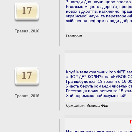
З нагоди Дня науки щиро вітаємо к
17
Бажаємо міцного здоров’я, профес
нових відкриттів, натхненної пра
української науки та перетворенні 
здійснення реформ заради добро
Травня, 2016
Ректорат
17
Клуб інтелектуальних ігор ФЕЕ за
«ЩО? ДЕ? КОЛИ?» на «КУБОК С
Гра відбудеться 19 травня о 16.00
Участь беруть команди чисельністю
Реєстрація починається за 15 хви
Хай переможе найрозумніший!
Травня, 2016
Оргкомітет, деканат ФЕЕ
Напередодні великодніх свят студ