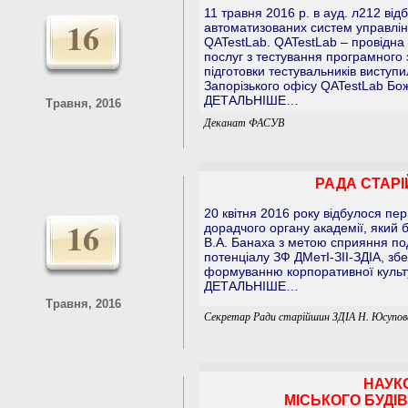
11 травня 2016 p. в ауд. л212 від
16
автоматизованих систем управлін
QATestLab. QATestLab – провідна 
послуг з тестування програмного
підготовки тестувальників виступи
Запорізького офісу QATestLab Бож
ДЕТАЛЬНІШЕ…
Травня, 2016
Деканат ФАСУВ
РАДА СТАРІ
20 квітня 2016 року відбулося пе
16
дорадчого органу академії, який б
В.А. Банаха з метою сприяння по
потенціалу ЗФ ДМетІ-ЗІІ-ЗДІА, зб
формуванню корпоративної культу
ДЕТАЛЬНІШЕ…
Травня, 2016
Секретар Ради старійшин ЗДІА Н. Юсупов
НАУК
МІСЬКОГО БУДІ