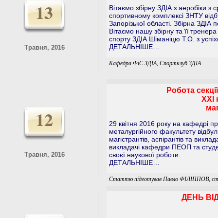
13
Вітаємо збірну ЗДІА з аеробіки з 
спортивному комплексі ЗНТУ відб
Запорізької області. Збірна ЗДІА 
Вітаємо нашу збірну та її тренер
спорту ЗДІА Шіманіцю Т.О. з успіх
ДЕТАЛЬНІШЕ…
Травня, 2016
Кафедра ФіС ЗДІА, Спортклуб ЗДІА
Робота секці
ХХI 
маг
12
29 квітня 2016 року на кафедрі п
металургійного факультету відбул
магістрантів, аспірантів та виклад
викладачі кафедри ПЕОП та студен
Травня, 2016
своєї наукової роботи.
ДЕТАЛЬНІШЕ…
Статтю підготував Павло ФІЛІППОВ, ст.
ДЕНЬ ВІ