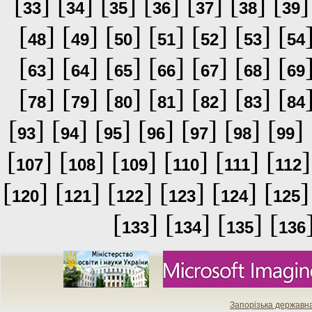
[
] [
] [
] [
] [
] [
] [
]
33
34
35
36
37
38
39
[
] [
] [
] [
] [
] [
] [
48
49
50
51
52
53
54
[
] [
] [
] [
] [
] [
] [
63
64
65
66
67
68
69
[
] [
] [
] [
] [
] [
] [
78
79
80
81
82
83
84
[
] [
] [
] [
] [
] [
] [
] 
93
94
95
96
97
98
99
[
] [
] [
] [
] [
] [
]
107
108
109
110
111
112
[
] [
] [
] [
] [
] [
]
120
121
122
123
124
125
[
] [
] [
] [
133
134
135
136
Запорізька державн