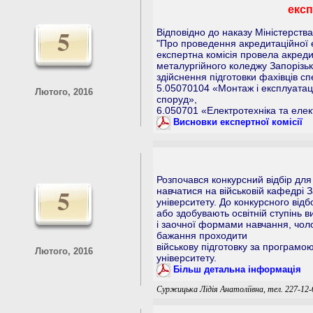
експ
5
Відповідно до наказу Міністерства
"Про проведення акредитаційної е
експертна комісія провела акреди
металургійного коледжу Запорізьк
здійснення підготовки фахівців сп
5.05070104 «Монтаж і експлуатаці
Лютого, 2016
споруд»,
6.050701 «Електротехніка та елек
Висновки експертної комісії
Розпочався конкурсний відбір для
5
навчатися на військовій кафедрі 
університету. До конкурсного від
або здобувають освітній ступінь в
і заочної формами навчання, чолов
бажання проходити
військову підготовку за програмою
Лютого, 2016
університету.
Більш детальна інформація
Суржицька Лідія Анатоліївна, тел. 227-12-