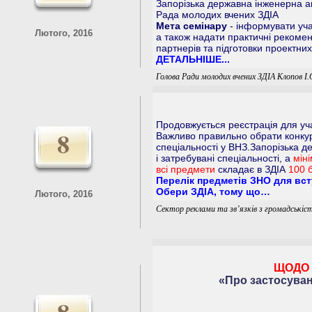
Запорізька державна інженерна а
Рада молодих вчених ЗДІА
Мета семінару
- інформувати учас
Лютого, 2016
а також надати практичні рекоме
партнерів та підготовки проектних
ДЕТАЛЬНІШЕ...
Голова Ради молодих вчених ЗДІА Клопов І.
Продовжується реєстрація для уча
8
Важливо правильно обрати конку
спеціальності у ВНЗ.Запорізька д
і затребувані спеціальності, а
мін
всі предмети
складає в ЗДІА
100 б
Перелік предметів ЗНО для вст
Обери ЗДІА, тому що…
Лютого, 2016
Сектор реклами та зв’язків з громадськіс
ЩОДО 
«Про застосуван