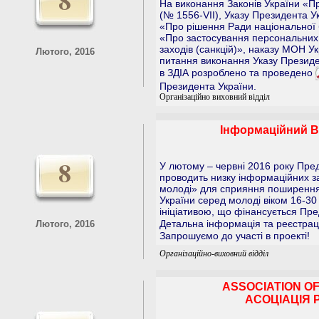
8
На виконання Законів України «Пр
(№ 1556-VII), Указу Президента У
«Про рішення Ради національної б
«Про застосування персональних
заходів (санкцій)», наказу МОН У
Лютого, 2016
питання виконання Указу Президе
в ЗДІА розроблено та проведено
Президента України.
Організаційно виховний відділ
Інформаційний Вс
8
У лютому – червні 2016 року Пре
проводить низку інформаційних за
молоді» для сприяння поширення 
України серед молоді віком 16-30 
ініціативою, що фінансується Пр
Детальна інформація та реєстрац
Лютого, 2016
Запрошуємо до участі в проекті!
Організаційно-виховний відділ
ASSOCIATION OF
АСОЦІАЦІЯ 