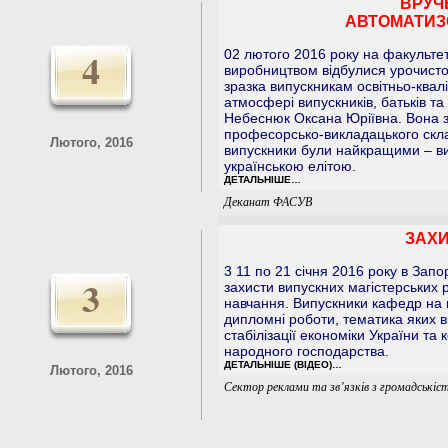
ВРУЧ
АВТОМАТИЗ
4
02 лютого 2016 року на факульте
виробництвом відбулися урочисто
зразка випускникам освітньо-квалі
атмосфері випускників, батьків т
Небеснюк Оксана Юріївна. Вона з
професорсько-викладацького скла
Лютого, 2016
випускники були найкращими – ви
українською елітою.
ДЕТАЛЬНІШЕ…
Деканат ФАСУВ
ЗАХИ
3 11 по 21 січня 2016 року в Запо
3
захисти випускних магістерських 
навчання. Випускники кафедр на 
дипломні роботи, тематика яких 
стабілізації економіки України та 
народного господарства.
ДЕТАЛЬНІШЕ (ВІДЕО)…
Лютого, 2016
Сектор реклами та зв’язків з громадськіс