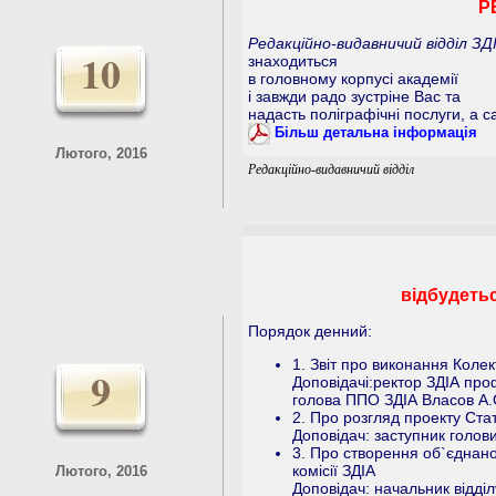
Р
Редакційно-видавничий відділ ЗД
10
знаходиться
в головному корпусі академії
і завжди радо зустріне Вас та
надасть поліграфічні послуги, а с
Більш детальна інформація
Лютого, 2016
Редакційно-видавничий відділ
відбудет
Порядок денний:
1. Звіт про виконання Колек
9
Доповідачі:ректор ЗДІА про
голова ППО ЗДІА Власов А.
2. Про розгляд проекту Ста
Доповідач: заступник голови
3. Про створення об`єднаної
комісії ЗДІА
Лютого, 2016
Доповідач: начальник відді