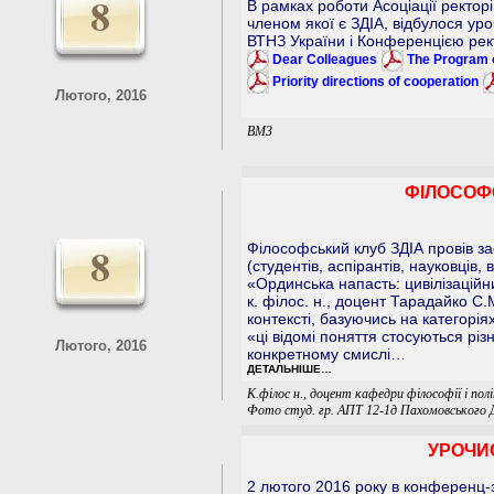
8
В рамках роботи Асоціації ректорі
членом якої є ЗДІА, відбулося ур
ВТНЗ України і Конференцією рект
Dear Colleagues
The Program 
Priority directions of cooperation
Лютого, 2016
ВМЗ
ФІЛОСОФС
8
Філософський клуб ЗДІА провів за
(студентів, аспірантів, науковців,
«Ординська напасть: цивілізаційн
к. філос. н., доцент Тарадайко С.
контексті, базуючись на категорія
«ці відомі поняття стосуються різ
Лютого, 2016
конкретному смислі…
ДЕТАЛЬНІШЕ…
К.філос н., доцент кафедри філософії і пол
Фото студ. гр. АПТ 12-1д Пахомовського Д
УРОЧИ
2 лютого 2016 року в конференц-з