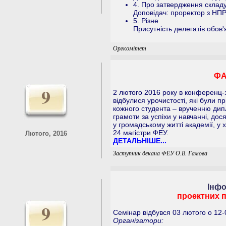
4. Про затвердження складу
Доповідач: проректор з НПР
5. Різне
Присутність делегатів обов'
Оргкомітет
ФА
9
2 лютого 2016 року в конференц-з
відбулися урочистості, які були 
кожного студента – врученню дипл
грамоти за успіхи у навчанні, дося
у громадському житті академії, у 
24 магістри ФЕУ.
Лютого, 2016
ДЕТАЛЬНІШЕ...
Заступник декана ФЕУ О.В. Гамова
Інфо
проектних п
9
Семінар відбувся 03 лютого о 12-
Організатори: