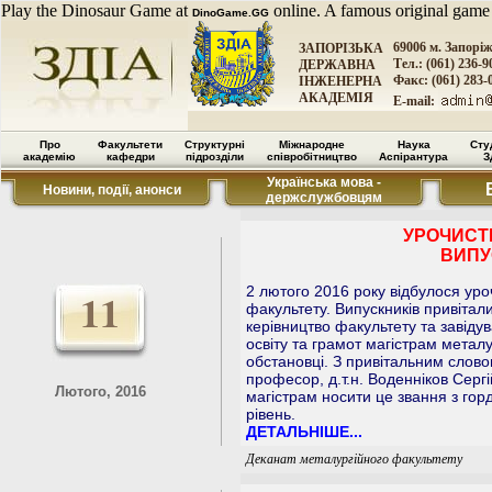
Play the Dinosaur Game at
online. A famous original game
DinoGame.GG
69006 м. Запорі
ЗАПОРІЗЬКА
Тел.: (061) 236-9
ДЕРЖАВНА
Факс: (061) 283-
ІНЖЕНЕРНА
АКАДЕМІЯ
E-mail:
Про
Факультети
Структурні
Міжнародне
Наука
Сту
академію
кафедри
підрозділи
співробітництво
Аспірантура
З
Українська мова -
Новини, події, анонси
держслужбовцям
УРОЧИСТЕ
ВИПУ
2 лютого 2016 року відбулося уро
11
факультету. Випускників привітал
керівництво факультету та завід
освіту та грамот магістрам металу
обстановці. З привітальним слово
професор, д.т.н. Воденніков Сер
Лютого, 2016
магістрам носити це звання з гор
рівень.
ДЕТАЛЬНІШЕ...
Деканат металургійного факультету