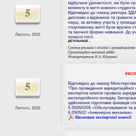
відбулися урочистості, які були
5
моменту в житті кожного студента
Відповідно до наказу ректора ЗДІ
дипломи з відзнакою та грамоти за
науці, за активну участь у громадс
спортивному житті були вручені 
та заочної форми навчання. До уч
Лютого, 2016
почесні гості.
ДЕТАЛЬНІШЕ…
Сектор реклами і зв'язків з громадськістю 
Організаційно-виховний відділ
Фоторепортаж Н.А. Юсупової
експ
5
Відповідно до наказу Міністерства
"Про проведення акредитаційної е
експертна комісія провела акреди
металургійного коледжу Запорізьк
здійснення підготовки фахівців сп
5.05050205 «Обслуговування та 
Лютого, 2016
6.050502 «Інженерна механіка».
Висновки експертної комісії