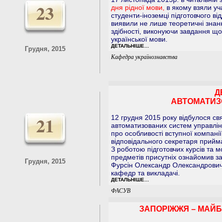
23
дня рідної мови,
в якому взяли уча
студенти-іноземці підготовчого ві
виявили не лише теоретичні знання
здібності, виконуючи завдання що
української мови.
ДЕТАЛЬНІШЕ…
Грудня, 2015
Кафедра українознавства
Д
АВТОМАТИЗ
21
12 грудня 2015 року відбулося св
автоматизованих систем управлі
про особливості вступної компані
відповідального секретаря прийма
З роботою підготовчих курсів та 
предметів присутніх ознайомив зав
Грудня, 2015
Фурсін Олександр Олександрович. 
кафедр та викладачі.
ДЕТАЛЬНІШЕ…
ФАСУВ
ЗАПОРІЖЖЯ – МАЙБУ