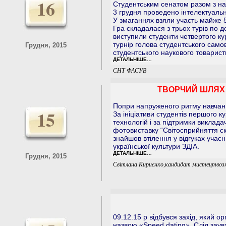
16
Студентським сенатом разом з н
3 грудня проведено інтелектуаль
У змаганнях взяли участь майже 50 
Гра складалася з трьох турів по 
виступили студенти четвертого 
турнір голова студентського само
Грудня, 2015
студентського наукового товарис
ДЕТАЛЬНІШЕ…
СНТ ФАСУВ
ТВОРЧИЙ ШЛЯХ 
Попри напруженого ритму навчанн
15
За ініціативи студентів першого 
технологій і за підтримки виклада
фотовиставку “Світосприйняття ск
знайшов втілення у відгуках учасни
української культури ЗДІА.
ДЕТАЛЬНІШЕ…
Грудня, 2015
Світлана Кириєнко,кандидат мистецтвоз
09.12.15 р відбувся захід, який о
назвою «Speed dating». Слід заува