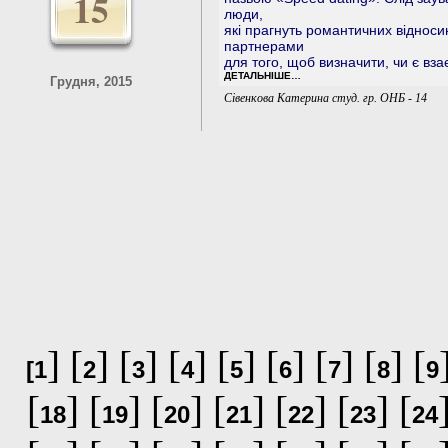
15
люди,
які прагнуть романтичних віднос
партнерами
для того, щоб визначити, чи є вз
ДЕТАЛЬНІШЕ…
Грудня, 2015
Сівенкова Катерина студ. гр. ОНБ - 14
] [
] [
] [
] [
] [
] [
] [
] [
[
1
2
3
4
5
6
7
8
9
[
] [
] [
] [
] [
] [
] [
18
19
20
21
22
23
24