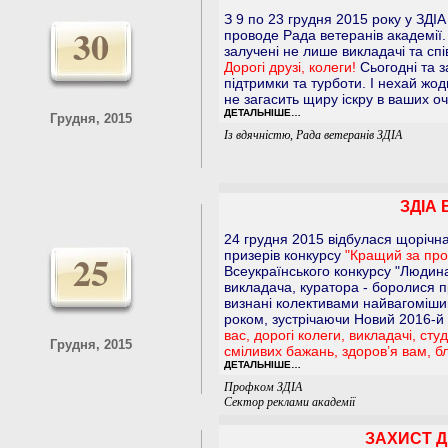
З 9 по 23 грудня 2015 року у ЗДІ
30
проводе Рада ветеранів академії.
залучені не лише викладачі та спі
Дорогі друзі, колеги!
Сьогодні та з
підтримки та турботи. І нехай жод
не загасить щиру іскру в ваших оч
ДЕТАЛЬНІШЕ…
Грудня, 2015
Із вдячністю, Рада ветеранів ЗДІА
ЗДІА
24 грудня 2015 відбулася щорічн
25
призерів конкурсу
"Кращий за про
Всеукраїнського конкурсу "Людина
викладача, куратора - боролися п
визнані колективами найвагоміши
роком, зустрічаючи Новий 2016-й
вас, дорогі колеги, викладачі, ст
Грудня, 2015
сміливих бажань, здоров’я вам, бл
ДЕТАЛЬНІШЕ…
Профком ЗДІА
Сектор реклами академії
ЗАХИСТ Д