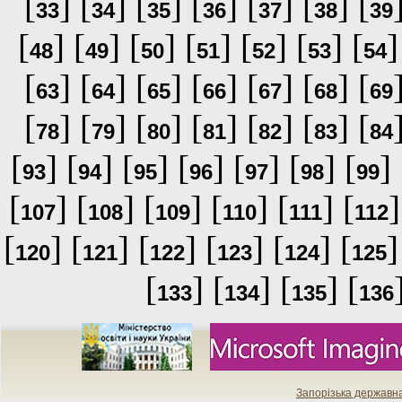
[
] [
] [
] [
] [
] [
] [
33
34
35
36
37
38
39
[
] [
] [
] [
] [
] [
] [
]
48
49
50
51
52
53
54
[
] [
] [
] [
] [
] [
] [
63
64
65
66
67
68
69
[
] [
] [
] [
] [
] [
] [
78
79
80
81
82
83
84
[
] [
] [
] [
] [
] [
] [
] 
93
94
95
96
97
98
99
[
] [
] [
] [
] [
] [
]
107
108
109
110
111
112
[
] [
] [
] [
] [
] [
]
120
121
122
123
124
125
[
] [
] [
] [
133
134
135
136
Запорізька державн