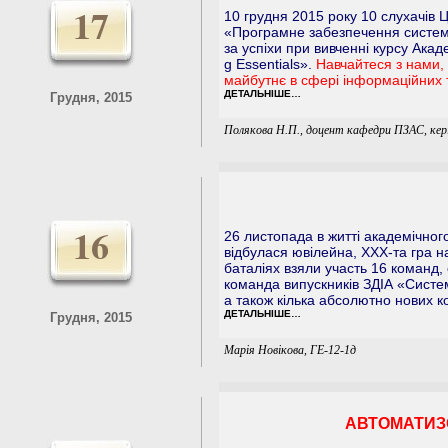
17
10 грудня 2015 року 10 слухачів Ц
«Програмне забезпечення систем»
за успіхи при вивченні курсу Акад
g Essentials».
Навчайтеся з нами,
майбутнє в сфері інформаційних 
ДЕТАЛЬНІШЕ…
Грудня, 2015
Полякова Н.П., доцент кафедри ПЗАС, кері
16
26 листопада в житті академічног
відбулася ювілейна, ХХХ-та гра н
баталіях взяли участь 16 команд
команда випускників ЗДІА «Систе
а також кілька абсолютно нових ко
ДЕТАЛЬНІШЕ…
Грудня, 2015
Марія Новікова, ГЕ-12-1д
АВТОМАТИЗ