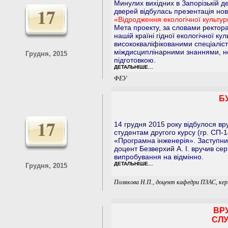
Минулих вихідних в Запорізькій де
17
дверей відбулась презентація нов
«Відродження екологічної культури
Мета проекту, за словами ректора
нашій країні гідної екологічної к
висококваліфікованими спеціаліс
міждисциплінарними знаннями, 
Грудня, 2015
підготовкою.
ДЕТАЛЬНІШЕ…
ФЕУ
Б
17
14 грудня 2015 року відбулося вр
студентам другого курсу (гр. СП-
«Програмна інженерія». Заступни
доцент Безверхий А. І. вручив се
випробування на відмінно.
ДЕТАЛЬНІШЕ…
Грудня, 2015
Полякова Н.П., доцент кафедри ПЗАС, кер
ВР
СЛУ