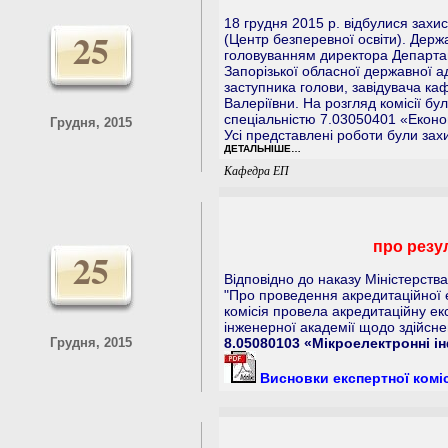
18 грудня 2015 р. відбулися захис
25
(Центр безперевної освіти). Держ
головуванням директора Департаме
Запорізької обласної державної ад
заступника голови, завідувача ка
Валеріївни. На розгляд комісії б
спеціальністю 7.03050401 «Еконо
Грудня, 2015
Усі представлені роботи були зах
ДЕТАЛЬНІШЕ…
Кафедра ЕП
про резу
25
Відповідно до наказу Міністерства
"Про проведення акредитаційної 
комісія провела акредитаційну ек
інженерної академії щодо здійсне
Грудня, 2015
8.05080103 «Мікроелектронні і
Висновки експертної коміс