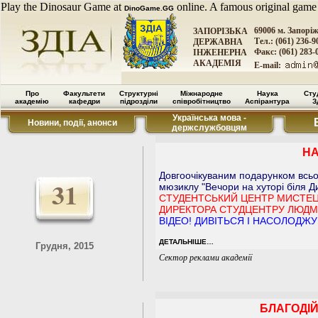
Play the Dinosaur Game at
online. A famous original game
DinoGame.GG
69006 м. Запорі
ЗАПОРІЗЬКА
Тел.: (061) 236-9
ДЕРЖАВНА
Факс: (061) 283-
ІНЖЕНЕРНА
АКАДЕМІЯ
E-mail:
Про
Факультети
Структурні
Міжнародне
Наука
Сту
академію
кафедри
підрозділи
співробітництво
Аспірантура
З
Українська мова -
Новини, події, анонси
держслужбовцям
НА
Довгоочікуваним подарунком всьо
31
мюзиклу "Вечори на хуторі біля Ди
СТУДЕНТСЬКИЙ ЦЕНТР МИСТЕЦ
ДИРЕКТОРА СТУДЦЕНТРУ ЛЮДМ
ВІДЕО! ДИВІТЬСЯ І НАСОЛОДЖУ
ДЕТАЛЬНІШЕ…
Грудня, 2015
Сектор реклами академії
БЛАГОДІЙ