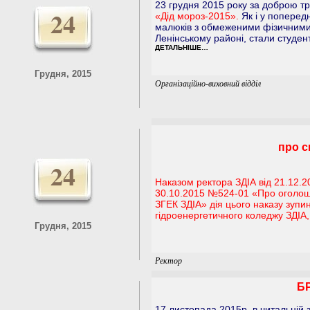
23 грудня 2015 року за доброю тр
24
«Дід мороз-2015».
Як і у поперед
малюків з обмеженими фізичними
Ленінському районі, стали студент
ДЕТАЛЬНІШЕ…
Грудня, 2015
Організаційно-виховний відділ
про с
24
Наказом ректора ЗДІА від 21.12.2
30.10.2015 №524-01 «Про оголош
ЗГЕК ЗДІА» дія цього наказу зупи
гідроенергетичного коледжу ЗДІА,
Грудня, 2015
Ректор
Б
17 листопада 2015p. в читальній 